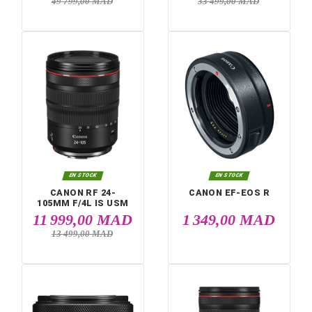


EN STOCK
EN STOCK
CANON EOS C50 7K
CANON RF 100-
FULL FRAME
500MM F/4.5-7.1 L
USM
42 999,00 MAD
30 999,00 M
49 799,00 MAD
33 499,00 MAD