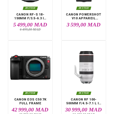


EN STOCK
EN STOCK
CANON RF-S 18-
CANON POWERSH
150MM F/3.5-6.3 IS
V10 APPAREIL
STM
PHOTO NUMÉRIQ
5 499,00 MAD
3 599,00 M
6 499,00 MAD