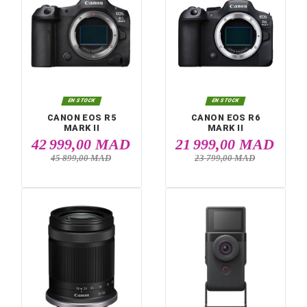
robustesse.
Sélectionner
Per Page: 12
Compare (
0
)


EN STOCK
EN STOCK
CANON EOS R5
CANON EOS R6
MARK II
MARK II
42 999,00 MAD
21 999,00 M
45 899,00 MAD
23 799,00 MAD