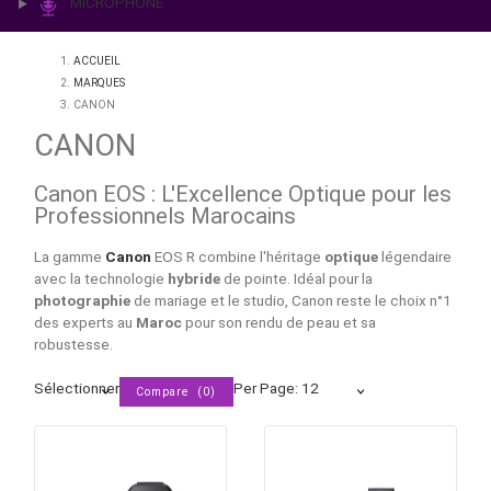
IMPRESSION & LABO
ÉCLAIRAGE
MICROPHONE
ACCUEIL
MARQUES
CANON
CANON
Canon EOS : L'Excellence Optique pour
Professionnels Marocains
La gamme
Canon
EOS R combine l'héritage
optique
légen
avec la technologie
hybride
de pointe. Idéal pour la
photographie
de mariage et le studio, Canon reste le cho
des experts au
Maroc
pour son rendu de peau et sa