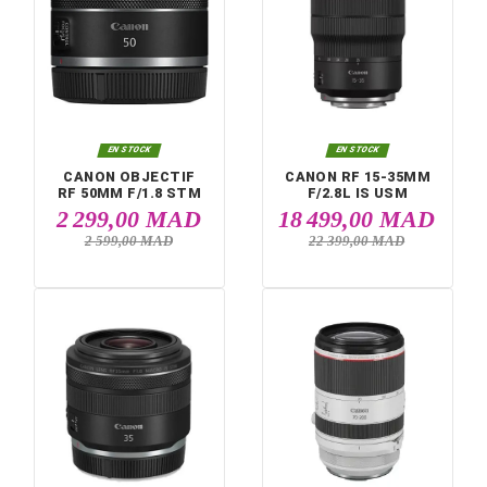


EN STOCK
EN STOCK
CANON RF 24-
CANON EF-EOS 
105MM F/4L IS USM
11 999,00 MAD
1 349,00 M
13 499,00 MAD