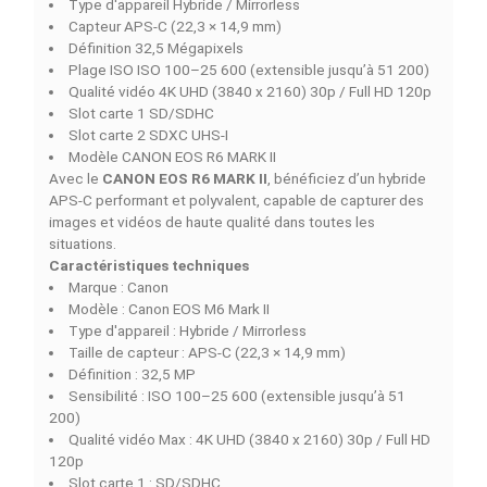
et réactif
Le Canon EOS R6 Mark II s’adresse aux créateurs souhai
un appareil efficace et maniable. Son
type d'appareil
Hybride / Mirrorless
et son
capteur APS-C (22,3 × 14
mm)
garantissent des images nettes et précises, tandi
que sa
définition de 32,5 Mégapixels
offre une qualité
d’image exceptionnelle.
Vidéo 4K UHD et Full HD jusqu’à 120p
Avec sa
qualité vidéo 4K UHD (3840 x 2160) 30p / Ful
120p
, le R6 Mark II permet de réaliser des séquences
fluides et immersives. Sa
plage ISO ISO 100–25 600
(extensible jusqu’à 51 200)
offre une excellente maîtri
de la lumière, même dans des conditions difficiles, pour
images claires et détaillées.
Ergonomie, stockage et maniabilité
Conçu pour un usage pratique, le CANON EOS R6 MARK I
dispose de
SD/SDHC
et
SDXC UHS-I
, assurant rapidité
fiabilité pour le stockage des fichiers lourds. Le
modèle
Canon EOS R6 Mark II
combine légèreté, maniabilité e