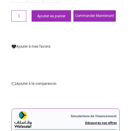
/ Full HD 120p
Slot carte 1 :
SD/SDHC
Slot carte 2 :
SDXC UHS-I
Type
Ajouter au panier
Commander Maintena