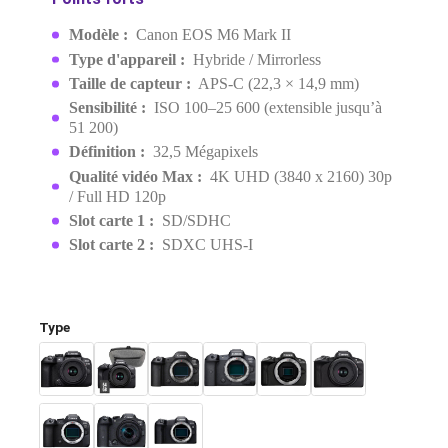
EAN:
4549292200522
Derniers articles en stock
21 999,00 MAD
23 799,00 MAD
Demander un devis
Points forts
Modèle :
Canon EOS M6 Mark II
Type d'appareil :
Hybride / Mirrorless
Taille de capteur :
APS-C (22,3 × 14,9 mm)
Sensibilité :
ISO 100–25 600 (extensible jusqu’
51 200)
Définition :
32,5 Mégapixels
Qualité vidéo Max :
4K UHD (3840 x 2160) 3