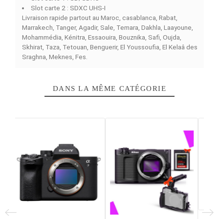
performances avancées pour répondre aux besoins des
photographes et vidéastes exigeants.
Caractéristiques principales
Modèle Canon EOS M6 Mark II
Type d'appareil Hybride / Mirrorless
Capteur APS-C (22,3 × 14,9 mm)
Définition 32,5 Mégapixels
Plage ISO ISO 100–25 600 (extensible jusqu’à 51 2
Qualité vidéo 4K UHD (3840 x 2160) 30p / Full HD 1
Slot carte 1 SD/SDHC
Slot carte 2 SDXC UHS-I
Modèle CANON EOS R6 MARK II
Avec le
CANON EOS R6 MARK II
, bénéficiez d’un hybri
APS-C performant et polyvalent, capable de capturer d
images et vidéos de haute qualité dans toutes les
situations.
Caractéristiques techniques
Marque : Canon
Modèle : Canon EOS M6 Mark II