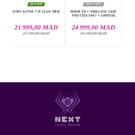
Type d'appareil : Hybride / Mirrorless
Taille de capteur : APS-C (22,3 × 14,9 mm)
Définition : 32,5 MP
Sensibilité : ISO 100–25 600 (extensible jusqu’à 51
200)
Qualité vidéo Max : 4K UHD (3840 x 2160) 30p / Full
120p
Slot carte 1 : SD/SDHC
Slot carte 2 : SDXC UHS-I
Livraison rapide partout au Maroc, casablanca, Rabat,
Marrakech, Tanger, Agadir, Sale, Temara, Dakhla, Laayou
Mohammédia, Kénitra, Essaouira, Bouznika, Safi, Oujda,
Skhirat, Taza, Tetouan, Benguerir, El Youssoufia, El Kelaâ
Sraghna, Meknes, Fes.
DANS LA MÊME CATÉGORIE