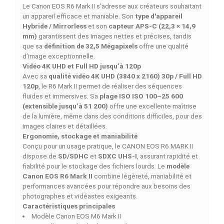
MAD/Mois
MAD/Mois
MAD/Mois
MAD/Mois
MAD/Moi
DESCRIPTION
DÉTAILS DU PRODUIT
COMPARAISON RAPIDE
FACEBOOK COMMENTS
Le
CANON EOS R6 MARK II
est un
appareil
hybride pe
pour les photographes et vidéastes recherchant
performance et polyvalence. Léger et ergonomique, il
permet de capturer des images détaillées et des vidéo
fluides, idéal pour tous les projets créatifs, du quotidien
contenus professionnels.
CANON EOS R6 MARK II – L’hybride APS-C performa