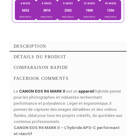
Ajouter à mes favoris
Ajouter à la comparaison
Simulations de Finance
Découvrez nos of
4 MOIS
6 MOIS
9 MOIS
12 MOIS
18 MOI
5652
3810
2582
1968
1356