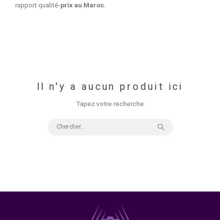
supportent la calibration matérielle (sonde intégrée ou ext
Profitez de designs ergonomiques incluant des casquett
anti-reflet et des connectiques modernes en USB-C (Pow
Delivery) pour afficher votre signal vidéo tout en recharge
votre station de travail avec un seul câble. Équipez votre 
de création avec du matériel informatique haut de gamme
prix les plus compétitifs du marché, et profitez du meilleur
rapport qualité-
prix au Maroc
.
Il n'y a aucun produit ici
Tapez votre recherche