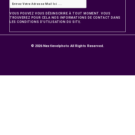
Nouveaux produits
Meilleures ventes
NOTRE SOCIÉTÉ
LIVRAISONS ET RETOURS
GARANTIE SATISFACTION
Paiement sécurisé
Contactez-nous
NEWSLETTER
VOUS POUVEZ VOUS DÉSINSCRIRE À TOUT MOMENT. VOUS
TROUVEREZ POUR CELA NOS INFORMATIONS DE CONTACT D
LES CONDITIONS D’UTILISATION DU SITE.