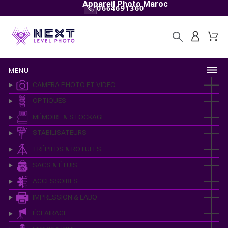
Appareil Photo Maroc
0664691360
MENU
CAMERA PHOTO ET VIDEO
OPTIQUES
MÉMOIRE & STOCKAGE
STABILISATEURS
TRÉPIEDS & ROTULES
SACS & ÉTUIS
ACCESSOIRES