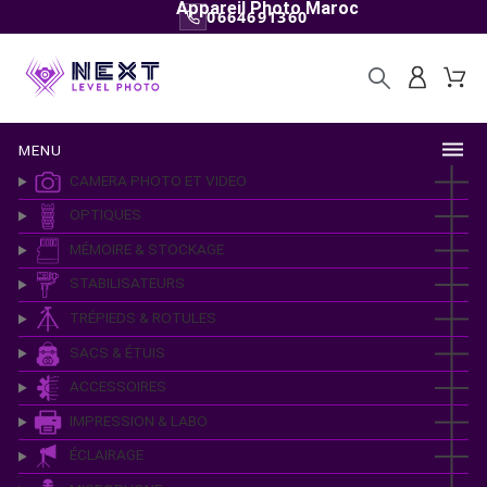
Appareil Photo Maroc
0664691360
MENU
CAMERA PHOTO ET VIDEO
OPTIQUES
MÉMOIRE & STOCKAGE
STABILISATEURS
TRÉPIEDS & ROTULES
SACS & ÉTUIS
ACCESSOIRES