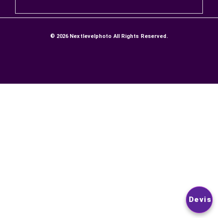
LIVRAISONS ET RETOURS
GARANTIE SATISFACTION
Paiement sécurisé
Contactez-nous
NEWSLETTER
VOUS POUVEZ VOUS DÉSINSCRIRE À TOUT MOMENT. VOUS
TROUVEREZ POUR CELA NOS INFORMATIONS DE CONTACT D
LES CONDITIONS D’UTILISATION DU SITE.
© 2026
Nextlevelphoto
All Rights Reserved.