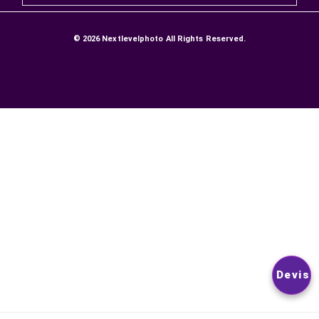
LIVRAISONS ET RETOURS
GARANTIE SATISFACTION
Paiement sécurisé
Contactez-nous
NEWSLETTER
VOUS POUVEZ VOUS DÉSINSCRIRE À TOUT MOMENT. VOUS
TROUVEREZ POUR CELA NOS INFORMATIONS DE CONTACT D
LES CONDITIONS D’UTILISATION DU SITE.
© 2026
Nextlevelphoto
All Rights Reserved.