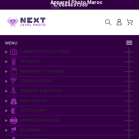
Appareil Photo Maroc
0664691360
MENU
CAMERA PHOTO ET VIDEO
OPTIQUES
MÉMOIRE & STOCKAGE
STABILISATEURS
TRÉPIEDS & ROTULES
SACS & ÉTUIS
ACCESSOIRES