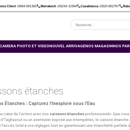
C :
Service Client :
0664-691360
Marrakech :
05243-31564
Casabl
OMOTIONS
CAMERA PHOTO ET VIDEO
NOUVEL ARRIVAGE
NO
Caissons étanches
Caissons Étanches : Capturez l'Inexploré sous l'E