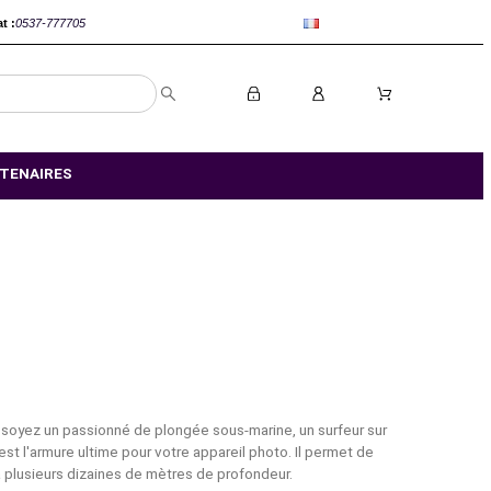
anca :
0520-802767
Rabat :
0537-777705
S MAGASIN
NOS PARTENAIRES
au