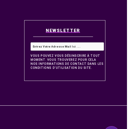
OCIÉTÉ
NEWSLET
T RETOURS
ISFACTION
risé
us
VOUS POUVEZ VOUS DÉS
MOMENT. VOUS TROUVE
NOS INFORMATIONS DE
CONDITIONS D’UTILISAT