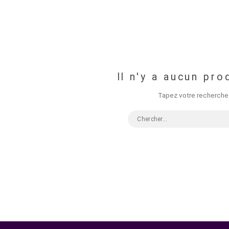
Plongez au cœur de l'action avec nos
caissons étanches
pro
les côtes d'Taghazout ou un aventurier exposé aux intempéries
conserver l'accès total à vos réglages tout en garantissant un
Il n'y 