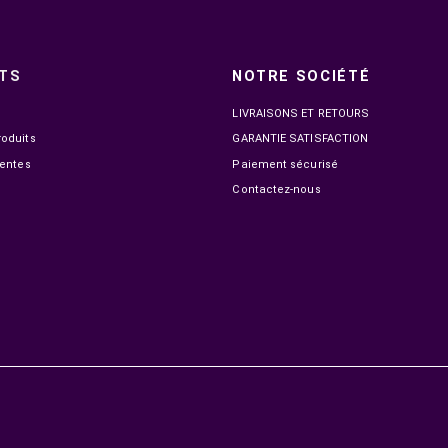
PRODUITS
NOTRE S
Promotions
LIVRAISONS E
Nouveaux produits
GARANTIE SAT
Meilleures ventes
Paiement sécu
Contactez-no