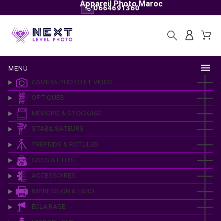
Appareil Photo Maroc
0664691360
MENU
CAMERA PHOTO ET VIDEO
OPTIQUES
MÉMOIRE & STOCKAGE
STABILISATEURS
TRÉPIEDS & ROTULES
SACS & ÉTUIS
ACCESSOIRES