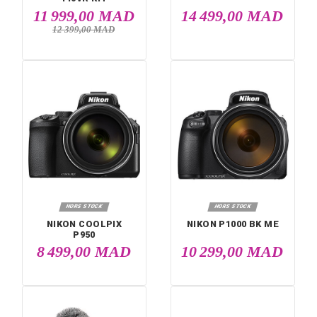


EN STOCK
HORS STOCK
NIKON D7500 ME 18-
NIKON Z6 II NOI
140VR KIT
11 999,00 MAD
14 499,00 M
12 399,00 MAD