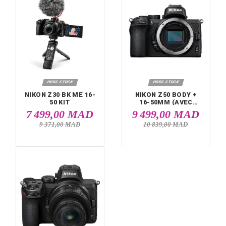


HORS STOCK
HORS STOCK
NIKON COOLPIX
NIKON P1000 BK 
P950
8 499,00 MAD
10 299,00 M