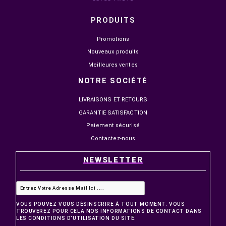

HORS STOCK
NIKON Z5 24-50 KIT
12 999,00 MAD
16 254,00 MAD