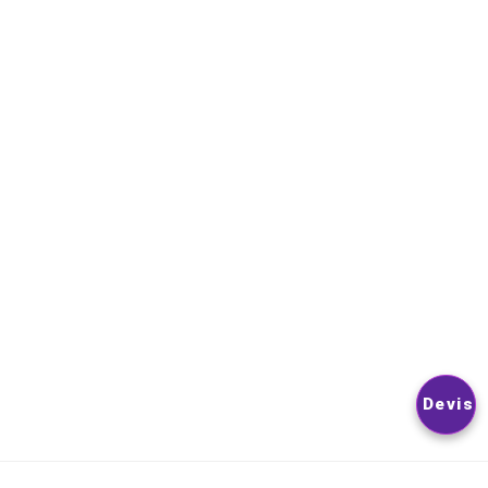
NEWSLETTER
VOUS POUVEZ VOUS DÉSINSCRIRE À TOUT MOMENT. VOUS
TROUVEREZ POUR CELA NOS INFORMATIONS DE CONTACT D
LES CONDITIONS D’UTILISATION DU SITE.
© 2026
Nextlevelphoto
All Rights Reserved.