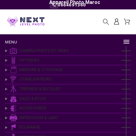
Appareil Photo Maroc
0664691360
MENU
CAMERA PHOTO ET VIDEO
OPTIQUES
MÉMOIRE & STOCKAGE
STABILISATEURS
TRÉPIEDS & ROTULES
SACS & ÉTUIS
ACCESSOIRES