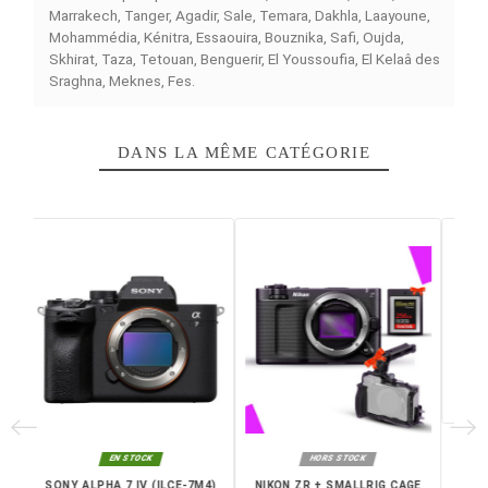
Caractéristiques principales
Capteur plein format 24X36 mm – 24,3 Mpx
Vidéo 4K jusqu’à 60p
Écran tactile orientable
ISO 100–64 000 pour une grande polyvalence
Autofocus hybride rapide et précis
Slot carte SDHC
Kit avec objectif
NIKKOR Z 24-50mm f/4-6.3
Design compact et ergonomique pour une portabilit
optimale
Avec la
Nikon Z5II Kit
, capturez des images et vidéos 
haute qualité avec un outil hybride complet, combinant
performance, mobilité et simplicité d’utilisation, pour to
vos projets créatifs.
Caractéristiques techniques
Marque : Nikon
Référence : Z5II-K24-50
Type d'appareil : Hybride
Taille de capteur : 24X36 mm