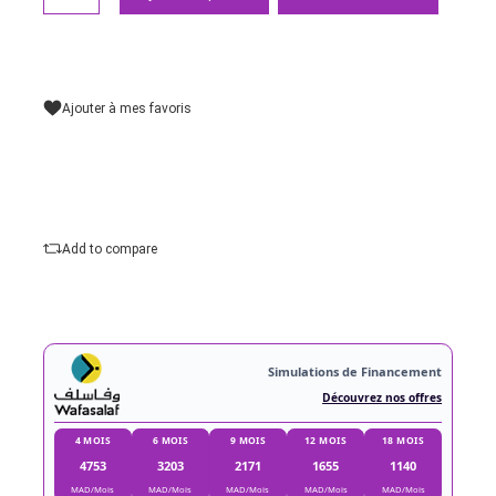
Sensibilité :
100 à 64 000 ISO
Qualité vidéo Max :
4K 60p
Slot carte 1 :
SDHC
Type
Ajouter au panier
Commander Maintena
Ajouter à mes favoris