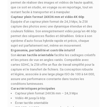
DESCRIPTION
DÉTAILS DU PRODUIT
COMPARAISON RAPIDE
FACEBOOK COMMENTS
La
Nikon Z5II Kit
avec l’
OBJECTIF NIKKOR Z 24-50
f/4-6.3
offre une expérience hybride polyvalente, alliant
compacité et performance. Conçue pour les photograp
et vidéastes exigeants, elle capture des images en plei
format avec une grande richesse de détails et des vidé
4K fluides, tout en restant intuitive grâce à son écran tac
et ses commandes ergonomiques.
Nikon Z5II – Un hybride plein format accessible pour
tous les créateurs
La Nikon Z5II combine l’expertise optique de Nikon ave