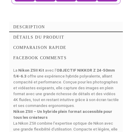
Add to compare
Simulations de Finance
Découvrez nos of
4 MOIS
6 MOIS
9 MOIS
12 MOIS
18 MOI
4753
3203
2171
1655
1140
MAD/Mois
MAD/Mois
MAD/Mois
MAD/Mois
MAD/Moi