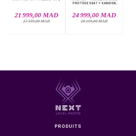
Définition : 24,3 MP
Écran : Tactile et orientable
Qualité vidéo Max : 4K 60p
Slot carte 1 : SDHC
Couleur : Noir
Modèle : Nikon Z5 II
Monture d'objectif : Nikon Z
Livraison rapide partout au Maroc, casablanca, Rabat,
Marrakech, Tanger, Agadir, Sale, Temara, Dakhla, Laayou
Mohammédia, Kénitra, Essaouira, Bouznika, Safi, Oujda,
Skhirat, Taza, Tetouan, Benguerir, El Youssoufia, El Kelaâ
Sraghna, Meknes, Fes.
DANS LA MÊME CATÉGORIE