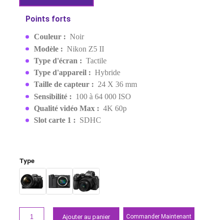
NIKKOR Z 24-50MM F/4-6.3
MPN:
VOA170K002
EAN:
4960759920355
Derniers articles en stock
18 499,00 MAD
20 499,00 MAD
Demander un devis
Points forts
Couleur :
Noir
Modèle :
Nikon Z5 II
Type d'écran :
Tactile
Type d'appareil :
Hybride
Taille de capteur :
24 X 36 mm