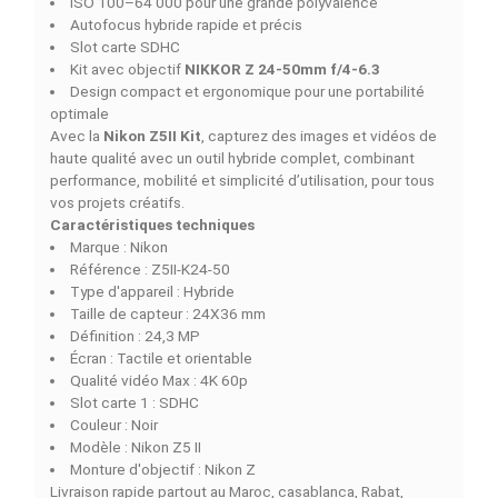
une grande flexibilité d’utilisation. Compacte et légère, 
permet de réaliser des images et vidéos de haute qualit
que ce soit en studio, en voyage ou en reportage, tout 
restant facile à transporter et à manipuler.
Capteur plein format 24X36 mm et vidéo 4K 60p
Équipée d’un capteur plein format de 24,3 Mpx, la Z5II
capture des photos avec une dynamique étendue et de
couleurs fidèles. Son enregistrement vidéo jusqu’en 4K
permet des séquences fluides et détaillées. Grâce à so
système d’auto-focus hybride rapide et précis, chaque
sujet est parfaitement net, même en mouvement.
Ergonomie, portabilité et contrôle intuitif
Son
écran tactile orientable
facilite les cadrages créa
et les prises de vue en angles variés. Compatible avec
cartes SDHC, la Z5II offre un flux de travail simplifié pour
capture et le transfert de fichiers. Sa conception robus
et légère, associée à une large plage ISO de 100 à 64 0
assure une performance constante dans toutes les
conditions lumineuses.