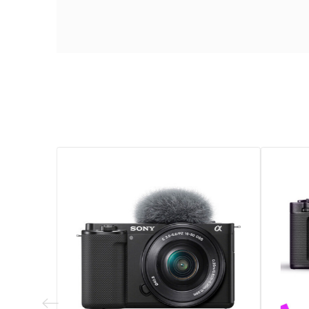
Capteurs
Connectivité
Garantie
MegaPixel
Références spécifiques
EAN13