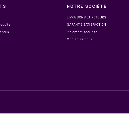
HORS STOCK
NIKON ZR + SMALLRIG CAGE PROTEGE 5647 +
SONY ZV-E
SANDISK 256GB CFEXPRESS TYPE B
24 999,00 MAD
1
28 199,00 MAD