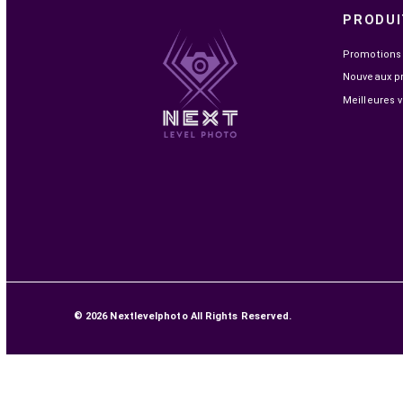
EN STOCK
SONY ZV-E10 + OBJECTIF ZOOM 16-50 MM (ZV-
E10L)
8 799,00 MAD
9 599,00 MAD