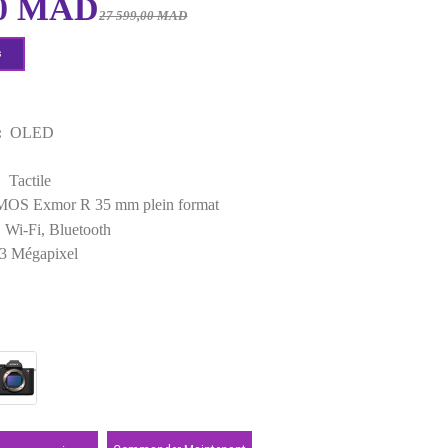
EAN:
4548736133655
21 999,00 MAD
27 599,00 MAD
Demander un devis
Points forts
Type de dalle :
OLED
Poids :
658 g
Type d'écran :
Tactile
Capteurs :
CMOS Exmor R 35 mm plein format
Connectivité :
Wi-Fi, Bluetooth
MegaPixel :
33 Mégapixel