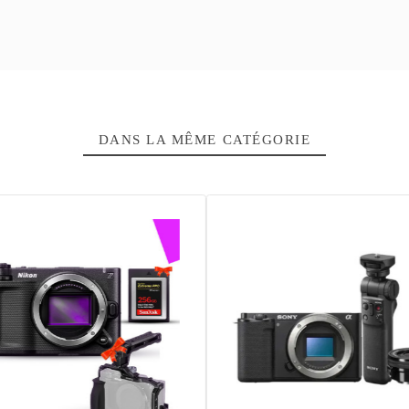
CMOS Exmor R
Wi-Fi, Blueto
12 Mois
33 Mégapixe
4548736133