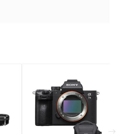
 35 mm plein format
oth
l
655