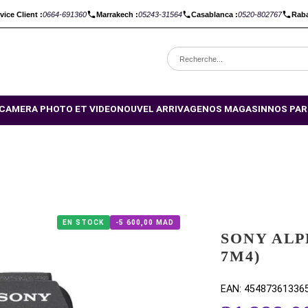
C :
Service Client :
0664-691360
Marrakech :
05243-31564
Casabl
OMOTIONS
CAMERA PHOTO ET VIDEO
NOUVEL ARRIVAGE
NO
EN STOCK
-5 600,00 MAD