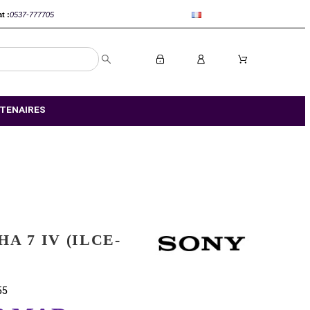
anca :
0520-802767
Rabat :
0537-777705
S MAGASIN
NOS PARTENAIRES
SONY ALPHA 7 IV (ILCE-
7M4)