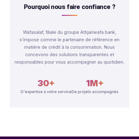
Téléphone
*
E-mail
(optionnel)
Message
(optionnel)
Envoyer ma demande