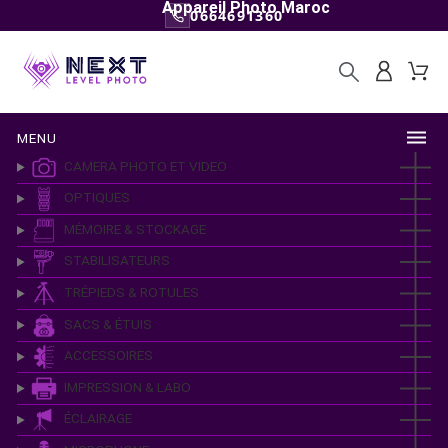
Appareil Photo Maroc
0664691360
MENU
CAMERA PHOTO ET VIDEO
OPTIQUES
MÉMOIRE & STOCKAGE
STABILISATEURS
TRÉPIEDS & ROTULES
SACS & ÉTUIS
ACCESSOIRES