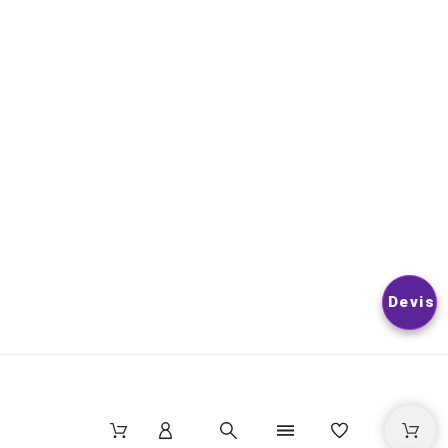
VOUS POUVEZ VOUS DÉSINSCRIRE À TOUT MOMENT. VOUS
TROUVEREZ POUR CELA NOS INFORMATIONS DE CONTACT D
LES CONDITIONS D’UTILISATION DU SITE.
© 2026
Nextlevelphoto
All Rights Reserved.