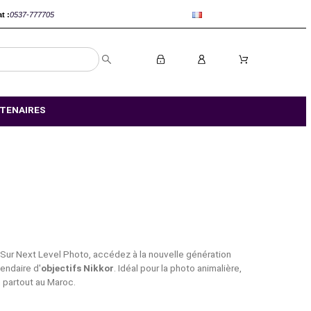
anca :
0520-802767
Rabat :
0537-777705
S MAGASIN
NOS PARTENAIRES
romis au Maroc
 sa précision optique. Sur Next Level Photo, accédez à la nouv