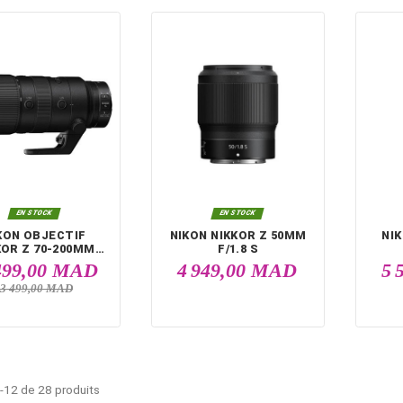


EN STOCK
EN STOCK
NIKON Z5II KIT +
NIKON D7500 ME 
OBJECTIF NIKKOR Z
140VR KIT
24-50MM F/4-6.3
18 499,00 MAD
11 999,00 M
20 499,00 MAD
12 399,00 MAD