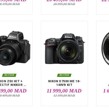


HORS STOCK
EN STOCK
NIKON ZR + SMALLRIG
NIKON ZR
CAGE PROTEGE 5647 +
SANDISK 256GB
24 999,00 MAD
20 499,00 M
CFEXPRESS TYPE B
28 199,00 MAD
26 999,00 MAD