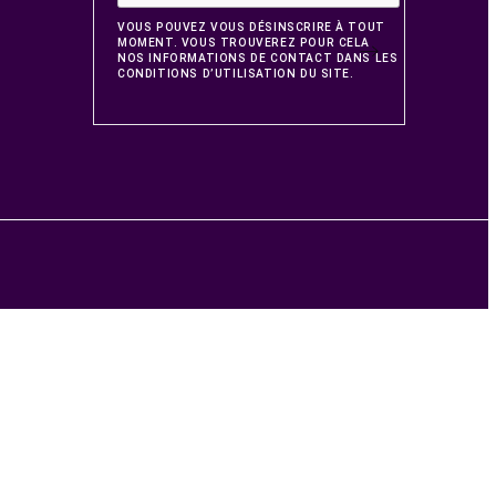
OCIÉTÉ
NEWSLET
T RETOURS
ISFACTION
risé
us
VOUS POUVEZ VOUS DÉS
MOMENT. VOUS TROUVE