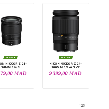

EN STOCK
NIKO
18-
NIKON FTZ II
NIKKOR
ADAPTATEUR
4 9
AD
1 649,00 MAD
2 099,00 MAD