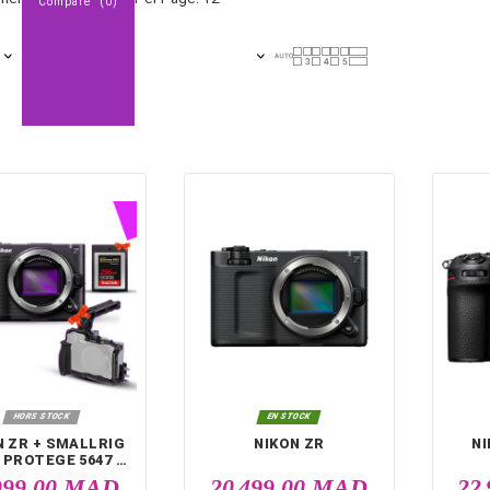
d'
appareils photo hybrides
(Série Z) et aux reflex robustes, 
de sport ou de portrait, le matériel Nikon est disponible au mei
Sélectionner
Per Page: 12
Compare (
0
)