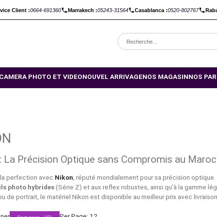
C :
Service Client :
0664-691360
Marrakech :
05243-31564
Casabl
OMOTIONS
CAMERA PHOTO ET VIDEO
NOUVEL ARRIVAGE
NO
NIKON
Nikon : La Précision Optique sans Comp
Capturez la perfection avec
Nikon
, réputé mondialement pour