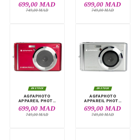


EN STOCK
EN STOCK
AGFAPHOTO
AGFAPHOTO
APPAREIL PHOTO
APPAREIL PHOT
NUMÉRIQUE DC5200
NUMÉRIQUE DC52
699,00 MAD
699,00 MA
BLEU
NOIRE
749,00 MAD
749,00 MAD

