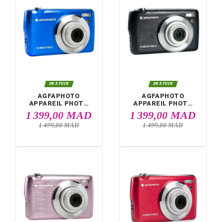
EN STOCK
EN STOCK
AGFAPHOTO
AGFAPHOTO
APPAREIL PHOTO
APPAREIL PHOT
NUMÉRIQUE DC5200
NUMÉRIQUE DC52
699,00 MAD
699,00 MA
ROUGE
SILVER
749,00 MAD
749,00 MAD


EN STOCK
EN STOCK