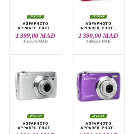
AGFAPHOTO
AGFAPHOTO
APPAREIL PHOTO
APPAREIL PHOT
NUMÉRIQUE DC8200
NUMÉRIQUE DC82
1 399,00 MAD
1 399,00 M
BLEU + ÉTUI + SD
NOIR + ÉTUI + S
16G
16G
1 499,00 MAD
1 499,00 MAD


EN STOCK
EN STOCK
AGFAPHOTO
AGFAPHOTO
APPAREIL PHOTO
APPAREIL PHOT
NUMÉRIQUE DC8200
NUMÉRIQUE DC82