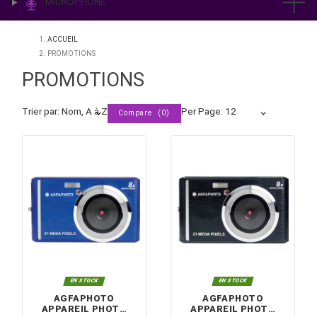
IMPRESSION & LABO
ÉCLAIRAGE
MICROPHONE
ACCUEIL
PROMOTIONS
PROMOTIONS
Trier par: Nom, A à Z
Per Page: 12
Compare (
0
)