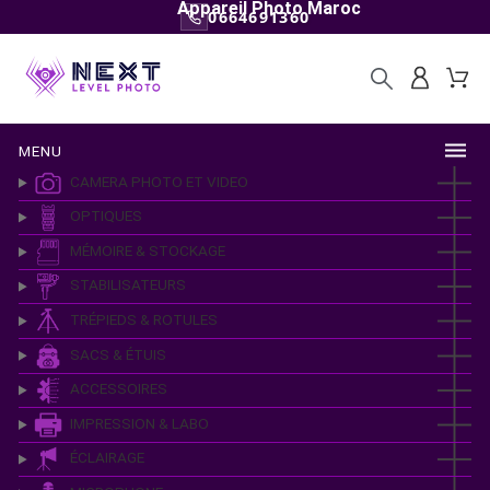
Appareil Photo Maroc
0664691360
MENU
CAMERA PHOTO ET VIDEO
OPTIQUES
MÉMOIRE & STOCKAGE
STABILISATEURS
TRÉPIEDS & ROTULES
SACS & ÉTUIS
ACCESSOIRES