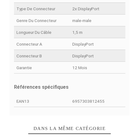
DÉTAILS DU PRODUIT
COMPARAISON RAPIDE
FACEBOOK COMMENTS
Fiche technique
Couleur
Noir
Matière
ABS, fiches plaquées or
Résolution Photo Max
4K 60 Hz
Type De Connecteur
2x DisplayPort