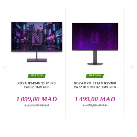
Genre Du Connecteur
male-male
Longueur Du Câble
1,5 m
Connecteur A
DisplayPort
Connecteur B
DisplayPort
Garantie
12 Mois
Références spécifiques
EAN13
6957303812455
DANS LA MÊME CATÉGORIE