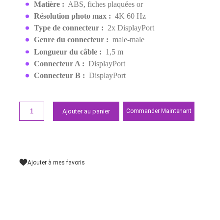
EAN:
6957303812455
99,00 MAD
Demander un devis
Points forts
Couleur :
Noir
Matière :
ABS, fiches plaquées or
Résolution photo max :
4K 60 Hz
Type de connecteur :
2x DisplayPort
Genre du connecteur :
male-male
Longueur du câble :
1,5 m
Connecteur A :
DisplayPort
Connecteur B :
DisplayPort