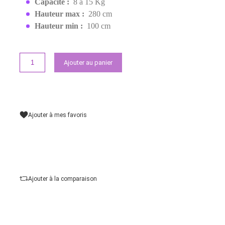
599,00 MAD
Demander un devis
Points forts
Matériau :
Aluminium renforcé
Compatibilité :
Flash studio, softbox, LED,
parapluie photo
Capacité :
8 à 15 Kg
Hauteur max :
280 cm
Hauteur min :
100 cm
Ajouter au panier