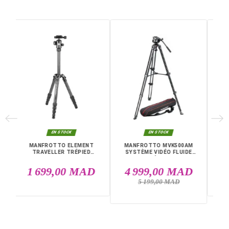
systèmes d'éclairage.
Caractéristiques principales
Hauteur maximale : 280 cm
Hauteur minimale : 100 cm
Longueur plié : 100 cm
3 sections réglables
Capacité de charge : 8 à 15 kg
Amortisseur à ressort intégré
Double fixation 1/4" et 3/8"
Structure stable avec base triangulaire
Compatible flashs, softbox, LED et parapluies studio
Livraison rapide partout au Maroc, casablanca, Rabat,
Marrakech, Tanger, Agadir, Sale, Temara, Dakhla, Laayou
Mohammédia, Kénitra, Essaouira, Bouznika, Safi, Oujda,
Skhirat, Taza, Tetouan, Benguerir, El Youssoufia, El Kelaâ