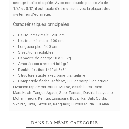
COMPARAISON RAPIDE
FACEBOOK COMMENTS
Il s'agit du support professionnel
QIHE J288S TRÉPIED
LUMIÈRE 2.8m
, qui est capable de soutenir facilement
appareils d'éclairage photo et vidéo. Avec une hauteur
réglable de
1 mètre à 2,8 mètres,
il vous permet une
grande variété dans vos studios photos et vidéos. La
structure en aluminium renforcé par des tubes dégressi
lui assure une excellente stabilité même avec un poids
élevé.
Il dispose d'un amortisseur à ressort intégré qui empêc
votre flash et softbox de tomber accidentellement dura
le montage. Sa base en forme de triangle offre une gra
stabilité, alors que les poignées ergonomiques assurent
serrage facile et rapide. Avec son double pas de vis de
1/4" et 3/8"
, il est facile d'être utilisé avec la plupart de