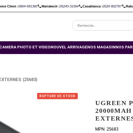
C :
Service Client :
0664-691360
Marrakech :
05243-31564
Casabl
OMOTIONS
CAMERA PHOTO ET VIDEO
NOUVEL ARRIVAGE
NO
TERIES EXTERNES (25683)
RUPTURE DE STOCK