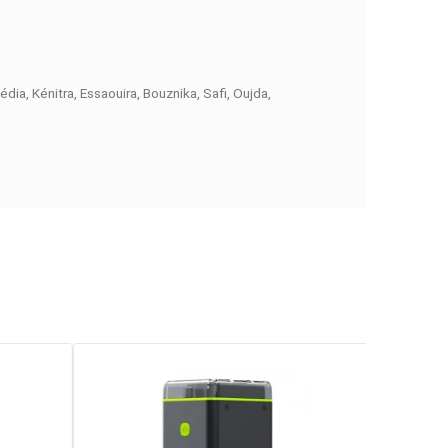
e aux exigences modernes de la recharge des batteries. Grâce 
 portable ou caméra lorsque vous êtes à la dérive. Avec les
lle est équipée de deux connecteurs USB C et USB A, ce qui lui p
e la batterie.
la, Laayoune, Mohammédia, Kénitra, Essaouira, Bouznika, Safi, O