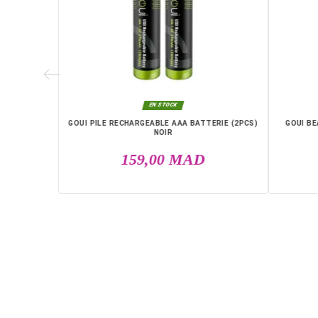
0 MAH 12W
