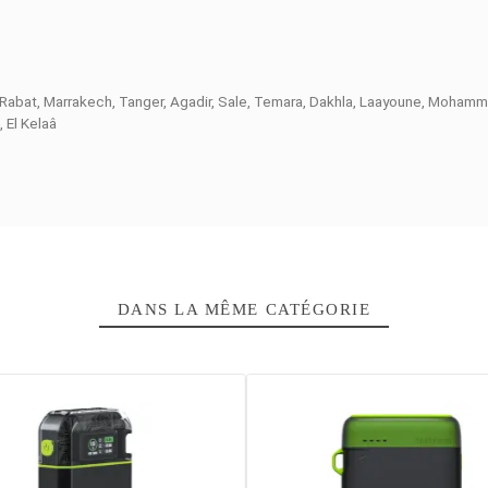
5683)
est une batterie de puissance de grande capacité adapté
 une recharge d’appareils tels que téléphone mobile, ordinateur
ick Charge 3.0, il fournit une recharge rapide, sûre et fiable. E
temps. Équipée d’un écran LED, elle offre une recharge précise d
ortie
casablanca, Rabat, Marrakech, Tanger, Agadir, Sale, Temara, Dakh
 Youssoufia, El Kelaâ