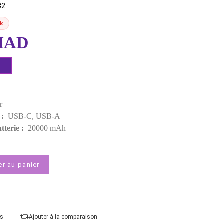
EXTERNES (25683)
MPN:
25683
EAN:
6941876226832
Rupture de stock
399,00 MAD
Demander un devis
Points forts
Couleur :
Noir
Connecteur(s) :
USB-C, USB-A
Capacité de batterie :
20000 mAh