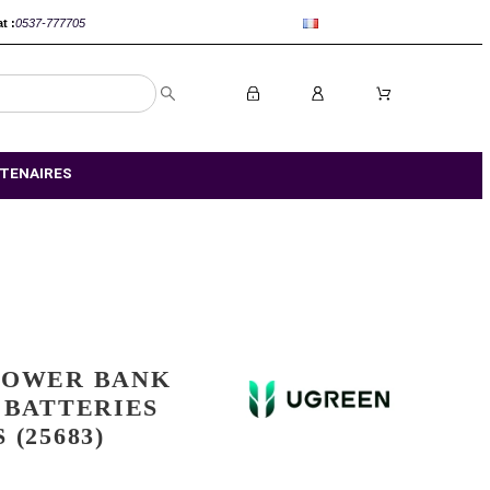
anca :
0520-802767
Rabat :
0537-777705
S MAGASIN
NOS PARTENAIRES
UGREEN POWER BANK
20000MAH BATTERIES