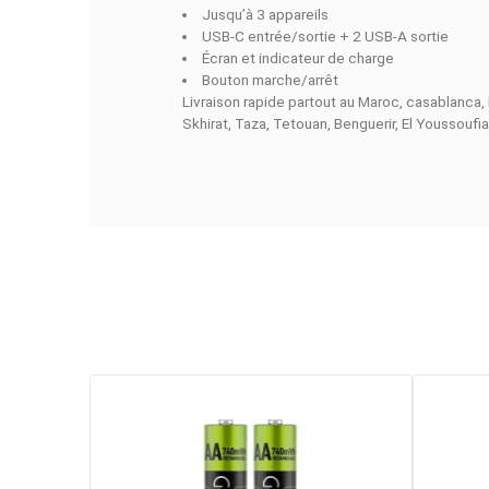
GREEN Power Bank 20000mAh (2
batterie de 20 000 mAh, elle assure
protocoles Power Delivery 3.0 et Qu
de charger trois appareils en même 
Caractéristiques principales :
20000 mAh capacité
PD 3.0 / QC 3.0
Jusqu’à 3 appareils
USB-C entrée/sortie + 2 USB-A s
Écran et indicateur de charge
Bouton marche/arrêt
Livraison rapide partout au Maroc, 
Skhirat, Taza, Tetouan, Benguerir, El