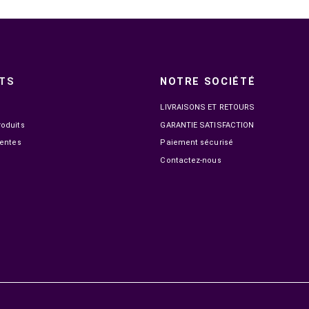
EN STOCK
GOUI BEAST 35 POWER BANK 10000 MAH 35W
GOUI PWAN
499,00 MAD