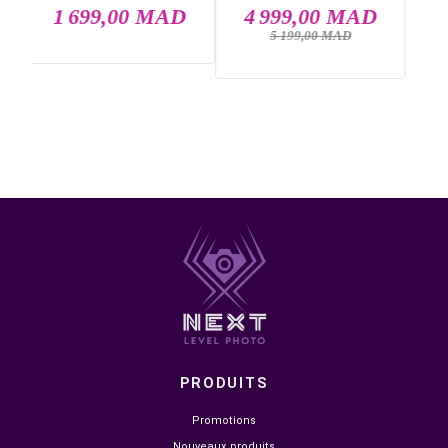
Marrakech, Tanger, Agadir, Sale, Temara, Dakhla, Laayou
Mohammédia, Kénitra, Essaouira, Bouznika, Safi, Oujda,
Skhirat, Taza, Tetouan, Benguerir, El Youssoufia, El Kelaâ
Sraghna, Meknes, Fes.
DANS LA MÊME CATÉGORIE

