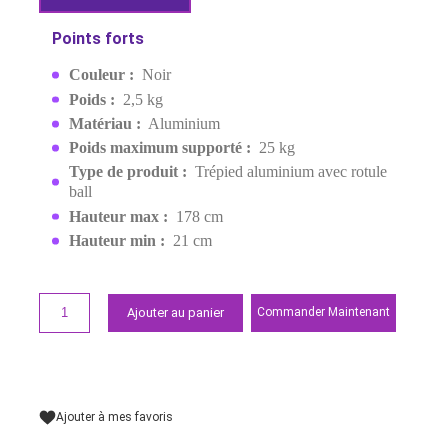
303ABS
MPN:
VEO3+303ABS
EAN:
4719856251400
Sur commande : livraison 2-3 jours
2 699,00 MAD
Demander un devis
Points forts
Couleur :
Noir
Poids :
2,5 kg
Matériau :
Aluminium
Poids maximum supporté :
25 kg
Type de produit :
Trépied aluminium avec rotul