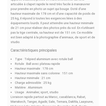
DESCRIPTION
DÉTAILS DU PRODUIT
COMPARAISON RAPIDE
FACEBOOK COMMENTS
Le
TRÉPIED VANGUARD VE03+ 303ABS
est un trépie
aluminium qui convient à ceux qui cherchent à avoir un
appareil stabilisé, précis et multifonctionnel. La tête
articulée à clapet rapide le rend très facile à manœuvrer
pour prendre en photo un sujet qui bouge. Doté d'une