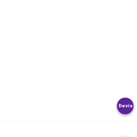
VOUS POUVEZ VOUS DÉSINSCRIRE À TOUT MOMENT. VOUS
TROUVEREZ POUR CELA NOS INFORMATIONS DE CONTACT D
LES CONDITIONS D’UTILISATION DU SITE.
© 2026
Nextlevelphoto
All Rights Reserved.