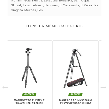
hauteur maximale de 178 cm et d'une capacité de poid
25 kg, il répond à toutes les exigences liées à des
équipements lourds. Il peut atteindre une hauteur minim
de 21 cm pour réaliser des photos près du sol. En n'utili
pas la tige centrale, sa hauteur est de 151 cm. Ce modè
est bien adapté à la photographie d'animaux, de sport e
studio.
Caractéristiques principales
Type : Trépied aluminium avec rotule ball
Rotule : Ball avec plateau rapide
Hauteur maximale : 178 cm
Hauteur maximale sans colonne : 151 cm
Hauteur minimale : 21 cm
Charge admissible : 25 kg
Matière : Aluminium
Usage : Animalier, sport, studio
Livraison rapide partout au Maroc, casablanca, Rabat,