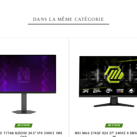
z
casablanca, Rabat, Marrakech, Tanger, Agadir, Sale, Temara, Dakh
 Youssoufia, El Kelaâ
DANS LA MÊME CATÉGO