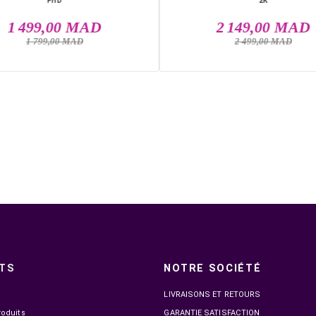

EN STOCK
NOVA PRO TITAN N25300 24.5" IPS 300HZ 1MS
MSI MAG 274
FHD
1 499,00 MAD