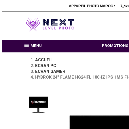
APPAREIL PHOTO MARO

MENU
PR
ACCUEIL
ECRAN PC
ECRAN GAMER
HYBROK 24″ FLAME HG24IFL 180HZ I