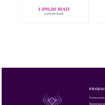
.5MS FHD

EN STOCK
NOVA N24240 23.8" IPS 240HZ 1MS FHD
1 099,00 MAD