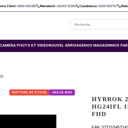
C :
Service Client :
0664-691360
Marrakech :
05243-31564
Casabl
OMOTIONS
CAMERA PHOTO ET VIDEO
NOUVEL ARRIVAGE
NO
PS 1MS FHD
RUPTURE DE STOCK
-450,00 MAD