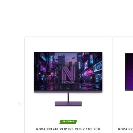
Caractéristiques principales :
Dalle IPS 24 pouces
Résolution Full HD 1920 x 1080
Taux de rafraîchissement 180 H
Temps de réponse 1 ms
Écran plat
2 x HDMI + 1 x VGA
Livraison rapide partout au Maroc, 
Skhirat, Taza, Tetouan, Benguerir, El