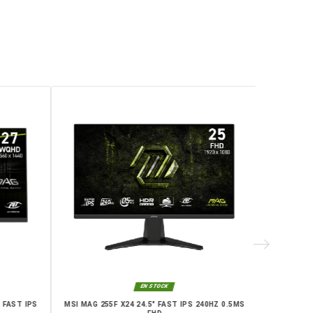
la, Laayoune, Mohammédia, Kénitra, Essaouira, Bouznika, Safi, O
RIE