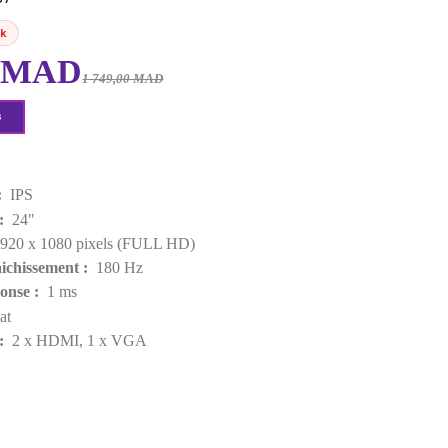
FHD
EAN:
3722104522437
Rupture de stock
1 299,00 MAD
1 749,00 MAD
Demander un devis
Points forts
Type de dalle :
IPS
Taille d'écran :
24"
Résolution :
1920 x 1080 pixels (FULL HD)
Taux de Rafraichissement :
180 Hz
Temps de Réponse :
1 ms