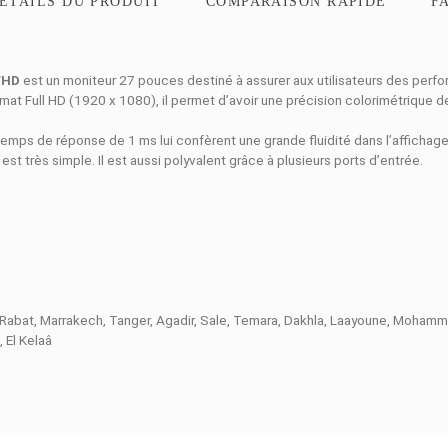
ON
DÉTAILS DU PRODUIT
COMPARAISO
80Hz 1ms FHD
est un moniteur 27 pouces destiné à assurer aux 
 IPS au format Full HD (1920 x 1080), il permet d’avoir une pré
Hz et son temps de réponse de 1 ms lui confèrent une grande flu
e en œuvre est très simple. Il est aussi polyvalent grâce à plusie