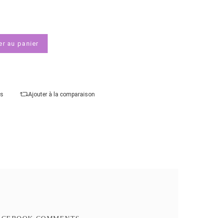
Courbure :
plat
Entrées vidéo :
2 x HDMI, 1 x VGA
Taille d'écran
Ajouter au panier
Ajouter à mes favoris
Ajouter à la comparaison