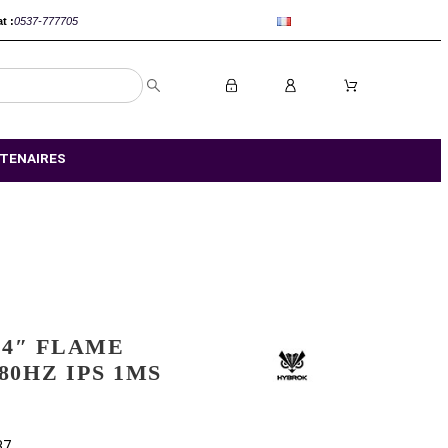
anca :
0520-802767
Rabat :
0537-777705
S MAGASIN
NOS PARTENAIRES
HYBROK 24″ FLAME
HG24IFL 180HZ IPS 1MS