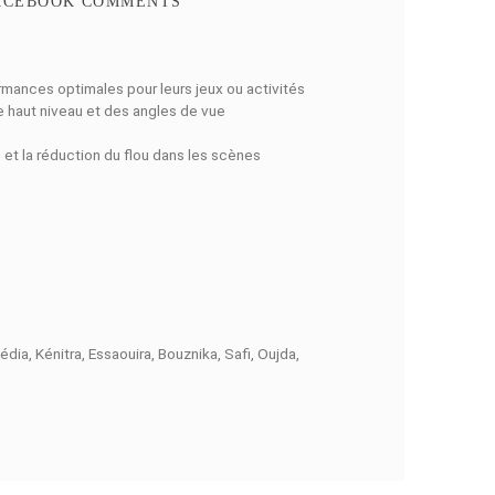
N RAPIDE
FACEBOOK COMMENTS
utilisateurs des performances optimales pour leurs jeux ou acti
cision colorimétrique de haut niveau et des angles de vue
idité dans l’affichage et la réduction du flou dans les scènes
urs ports d’entrée.