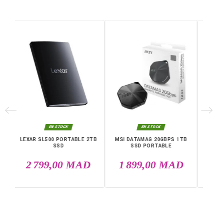
Dimensions (L X H X P)
66 x 13 x 66 mm
Interface
USB
Capacité De Disque
2 To
Vitesse En Lecture
1600 Mbps
Garantie
12 Mois
Références spécifiques
EAN13
4711377238090