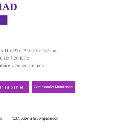
EAN:
0698813003396
Derniers articles en stock
899,00 MAD
Demander un devis
Points forts
Poids :
73 g
Dimensions (L x H x P) :
79 x 73 x 167 mm
Fréquence :
20 Hz à 20 KHz
Diagramme polaire :
Supercardioïde
Ajouter au panier
Commander Maintenant