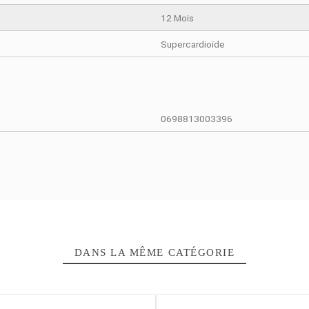
73 g
79 x 73 x 16
20 Hz à 20 K
12 Mois
Supercardioï
0698813003