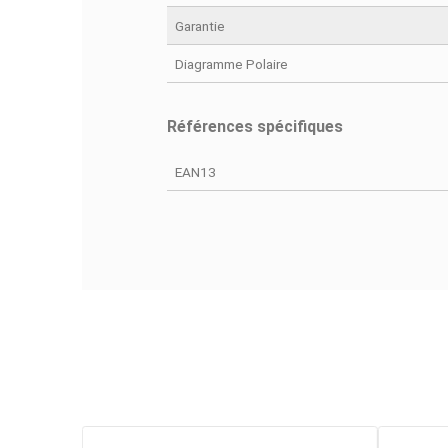
Fiche technique
Poids
Dimensions (L X H X P)
Fréquence
Garantie
Diagramme Polaire
Références spécifiques
EAN13