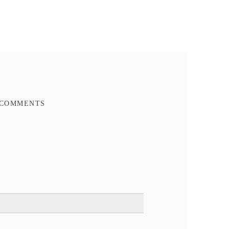
Ajouter à mes favoris
Ajouter à la comparaison
FACEBOOK COMMENTS