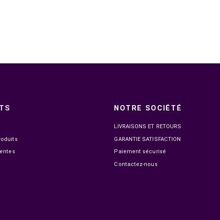

EN STOCK
RODE PODMIC DYNAMIC PODCASTING
MICROPHONE
1 199,00 MAD