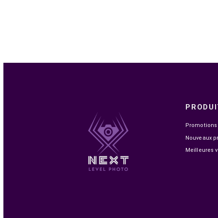

EN STOCK
DJI MIC MINI 2 (2 TX + 1 RX + BOITIER DE
RECHARGE)
1 399,00 MAD