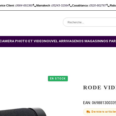
C :
Service Client :
0664-691360
Marrakech :
05243-31564
Casabl
OMOTIONS
CAMERA PHOTO ET VIDEO
NOUVEL ARRIVAGE
NO
EN STOCK