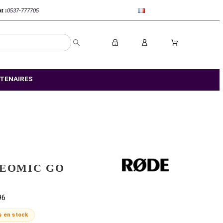
anca :
0520-802767
Rabat :
0537-777705
S MAGASIN
NOS PARTENAIRES
RODE VIDEOMIC GO