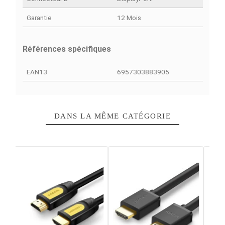
DÉTAILS DU PRODUIT
COMPARAISON RAPIDE
FACEBOOK COMMENTS
Fiche technique
Genre Du Connecteur
Mâle à Mâle
Longueur Du Câble
1 m
Connecteur A
Displayport (DP)
Connecteur B
DisplayPort
Garantie
12 Mois