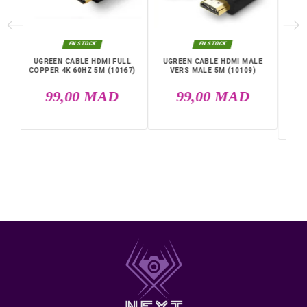
Références spécifiques
EAN13
6957303883905
DANS LA MÊME CATÉGORIE