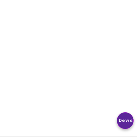
Contactez-nous
NEWSLETTER
VOUS POUVEZ VOUS DÉSINSCRIRE À TOUT MOMENT. VOUS
TROUVEREZ POUR CELA NOS INFORMATIONS DE CONTACT D
LES CONDITIONS D’UTILISATION DU SITE.
© 2026
Nextlevelphoto
All Rights Reserved.