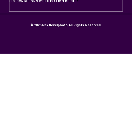
PRODUITS
Promotions
Nouveaux produits
Meilleures ventes
NOTRE SOCIÉTÉ
LIVRAISONS ET RETOURS
GARANTIE SATISFACTION
Paiement sécurisé