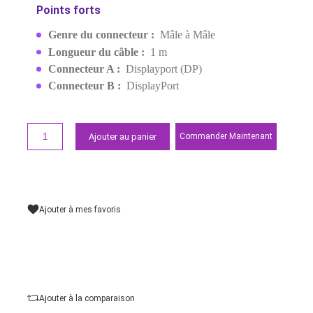
TO MALE CABLE 8K 1M
(80390)
EAN:
6957303883905
84,00 MAD
Demander un devis
Points forts
Genre du connecteur :
Mâle à Mâle
Longueur du câble :
1 m
Connecteur A :
Displayport (DP)
Connecteur B :
DisplayPort