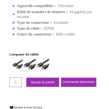
TO MALE 3M (10108)
EAN:
6957303811083
71,00 MAD
Demander un devis
Points forts
Appareils compatibles :
Télévision
Débit de transfert de données :
18 gigabits par
seconde
Type de connecteur :
Auxiliaire
Type de câble :
HDMI
Genre du connecteur :
Mâle à Mâle