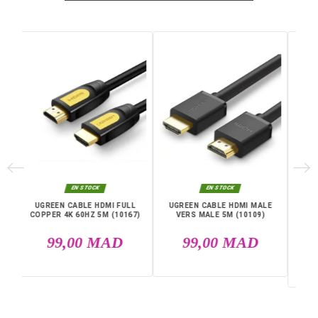
Débit De Transfert De Don
18 gigabits par seconde
Nées
Type De Connecteur
Auxiliaire
Type De Câble
HDMI
Genre Du Connecteur
Mâle à Mâle
Garantie
12 Mois
Références spécifiques
EAN13
6957303811083