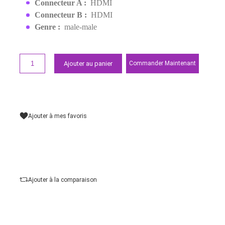
Demander un devis
Points forts
Résolution :
jusqu’à 4Kx2K@30Hz
Modèle :
HDMI 1.4
Type de connecteur :
Connecteur HDMI
Type de câble :
Câble audio-vidéo
Longueur du câble :
15 m
Connecteur A :
HDMI
Connecteur B :
HDMI
Genre :
male-male
Ajouter au panier
Commander Maintena