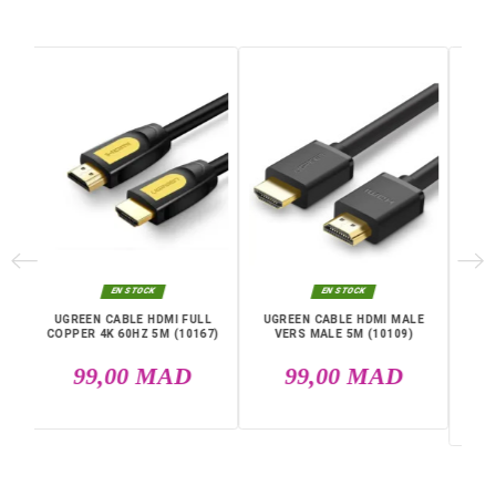
Genre
male-male
Diamètre Extérieur
OD : 7,3 mm
Application
Projecteur, ordinateur, 
lificateur, multimédia, TV
OX, moniteur, télévision
Garantie
12 Mois
Références spécifiques
EAN13
6957303811113