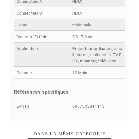
FACEBOOK COMMENTS
Fiche technique
Résolution
jusqu’à 4Kx2K@30Hz
Modèle
HDMI 1.4
Type De Connecteur
Connecteur HDMI
Type De Câble
Câble audio-vidéo
Longueur Du Câble
15 m
Connecteur A
HDMI
Connecteur B
HDMI