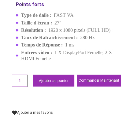
VG27VQM1B 27" FAST VA
280HZ FHD
EAN:
4711387552629
1 999,00 MAD
2 849,00 MAD
Demander un devis
Points forts
Type de dalle :
FAST VA
Taille d'écran :
27"
Résolution :
1920 x 1080 pixels (FULL HD)
Taux de Rafraichissement :
280 Hz
Temps de Réponse :
1 ms
Entrées vidéo :
1 X DisplayPort Femelle, 2 X