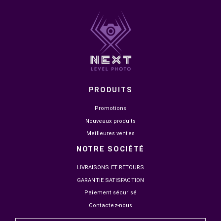


EN STOCK
EN STOCK
NOVA PRO TITAN N25300
MSI MAG 274QF X24 27"
24.5" IPS 300HZ 1MS FHD
240HZ 0.5MS FAST IPS 2
1 499,00 MAD
2 149,00 MAD
1 799,00 MAD
2 499,00 MAD