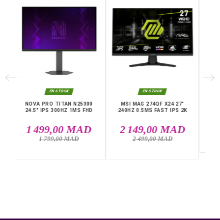
adapté aux FPS. Avec son panel de connectiques (1
DisplayPort et 2 HDMI) il correspond à toutes vos attent
Caractéristiques principales :
Écran 27" FAST VA
Résolution Full HD 1920 x 1080 pixels
Taux de rafraîchissement 280 Hz pour une grande
fluidité
Temps de réponse 1 ms
Connectiques : 1 DisplayPort, 2 HDMI
Livraison rapide partout au Maroc, casablanca, Rabat,
Marrakech, Tanger, Agadir, Sale, Temara, Dakhla, Laayou
Mohammédia, Kénitra, Essaouira, Bouznika, Safi, Oujda,
Skhirat, Taza, Tetouan, Benguerir, El Youssoufia, El Kelaâ
DANS LA MÊME CATÉGORIE