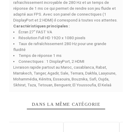
DESCRIPTION
DÉTAILS DU PRODUIT
COMPARAISON RAPIDE
FACEBOOK COMMENTS
La carte graphique
ASUS TUF Gaming VG27VQM1B
e
un moniteur à destination des gamers qui recherche une
immersion et un jeu fluide. Le moniteur est équipé d’un
panneau FAST VA Full HD (1920x1080). Avec ses quali
contrastées et rapide, cet écran a un taux de
rafraichissement incroyable de 280 Hz et un temps de
réponse de 1 ms ce qui permet de rendre son jeu fluide 