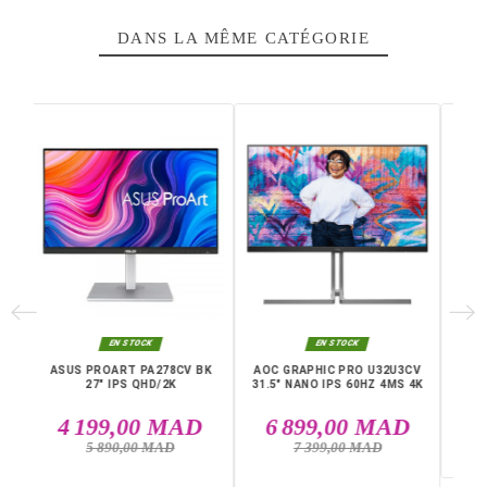
d'image claire et colorée, tout en assurant une vue sur
l'écran depuis toutes les positions. Le temps de
rafraîchissement de cet écran est de 120 Hz ce qui do
une très bonne fluidité lors du multitâche et autres activ
multimédia. Il dispose également d’un temps de répons
1ms qui aide à prévenir les flous de mouvement.
Caractéristiques principales :
Dalle : IPS
Taille : 24,5"
Résolution : 1920 x 1080 (Full HD)
Rafraîchissement : 120 Hz
Temps de réponse : 1 ms
Écran : plat
Connectiques : HDMI, VGA, DisplayPort
Livraison rapide partout au Maroc, casablanca, Rabat,
Marrakech, Tanger, Agadir, Sale, Temara, Dakhla, Laayou
Mohammédia, Kénitra, Essaouira, Bouznika, Safi, Oujda,
Skhirat, Taza, Tetouan, Benguerir, El Youssoufia, El Kelaâ
Sraghna, Meknes, Fes.