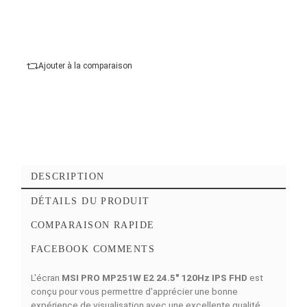
Courbure :
plat
Entrées vidéo :
1 X HDMI Femelle, 1 X VGA,
X DisplayPort
Ajouter au panier
Commander Maintena
Ajouter à mes favoris
Ajouter à la comparaison