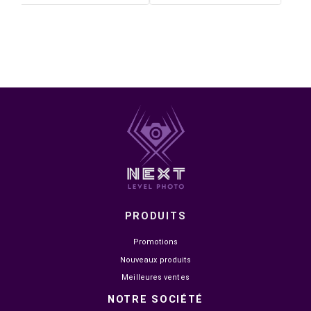
DANS LA MÊME CATÉGORIE


EN STOCK
EN STOCK
ASUS PROART PA278CV BK
AOC GRAPHIC PRO U32U3C
27" IPS QHD/2K
31.5" NANO IPS 60HZ 4MS 