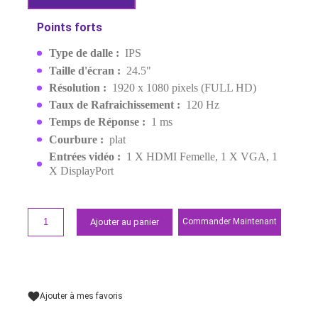
120HZ IPS FHD
MPN:
9S6-3PD4CM-001
EAN:
4711377248167
Derniers articles en stock
1 199,00 MAD
1 399,00 MAD
Demander un devis
Points forts
Type de dalle :
IPS
Taille d'écran :
24.5"
Résolution :
1920 x 1080 pixels (FULL HD)
Taux de Rafraichissement :
120 Hz
Temps de Réponse :
1 ms