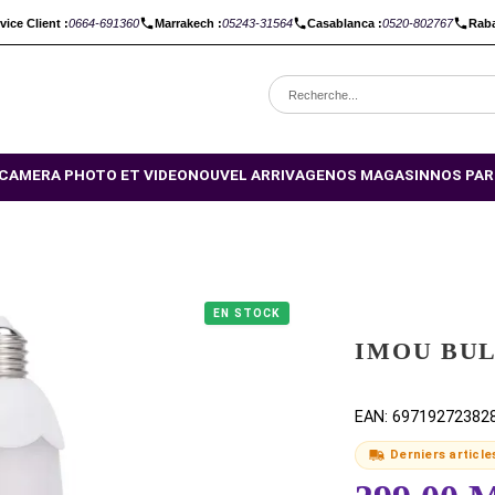
C :
Service Client :
0664-691360
Marrakech :
05243-31564
Casabl
OMOTIONS
CAMERA PHOTO ET VIDEO
NOUVEL ARRIVAGE
NO
EN STOCK