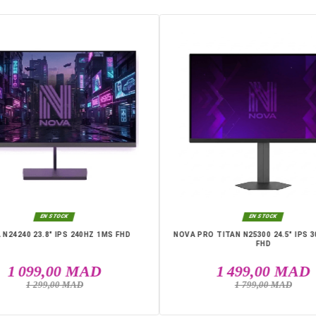
6971927238
DANS LA MÊME CATÉGO