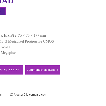
Derniers articles en stock
399,00 MAD
Demander un devis
Points forts
Poids :
265 g
Dimensions (L x H x P) :
75 × 75 × 177 mm
Capteurs :
1/2.8”3 Megapixel Progressive CMOS
Connectivité :
Wi-Fi
MegaPixel :
3 Megapixel
Ajouter au panier
Commander Maintenant