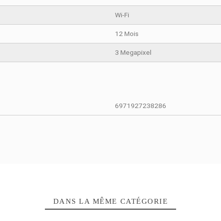
265 g
75 × 75 × 17
1/2.8”3 Meg
Wi-Fi
12 Mois
3 Megapixel