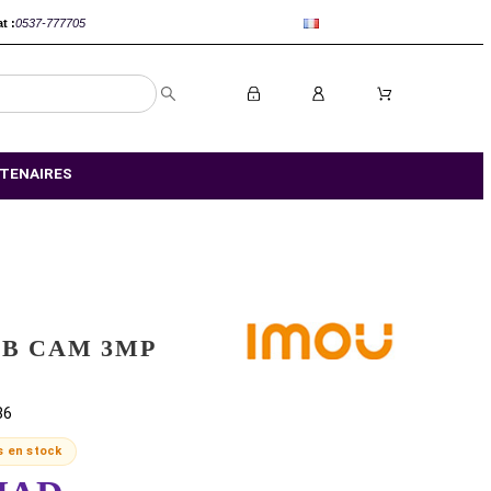
anca :
0520-802767
Rabat :
0537-777705
S MAGASIN
NOS PARTENAIRES
IMOU BULB CAM 3MP
EAN:
6971927238286