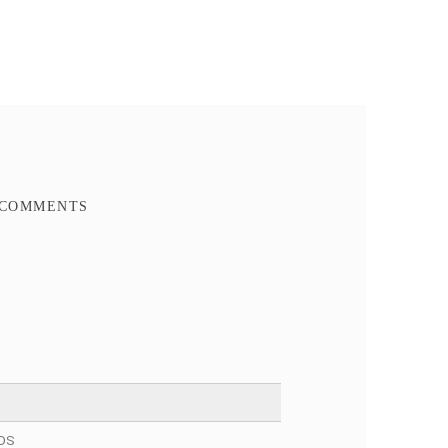
Ajouter à mes favoris
Ajouter à la comparaison
FACEBOOK COMMENTS