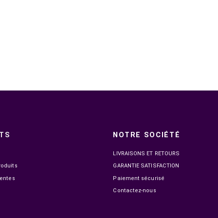

EN STOCK
NOVA N24240 23.8" IPS 240HZ 1MS FHD
NOVA PRO T
1 099,00 MAD
1 299,00 MAD