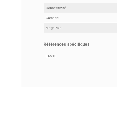
Fiche technique
Poids
Dimensions (L X H X P)
Capteurs
Connectivité
Garantie
MegaPixel
Références spécifiques