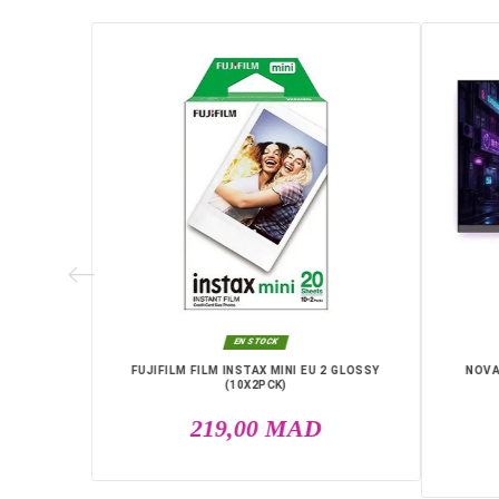
EAN13
4HZ 1MS FHD