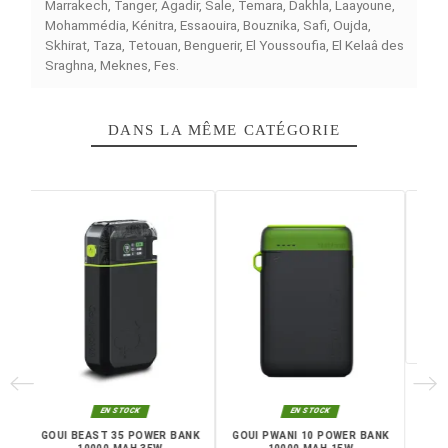
C'est une POWER BANK compacte et facile à transporte
parfaite pour votre vie en mouvement, vos déplacemen
ou vos longues journées de travail. Elle dispose de trois
ports pour brancher divers appareils et peut aussi servir
chargeur mural.
Les couleurs noire et verte rendent cette POWER BANK
esthétique et performante. Rechargez vos smartphones
appareils mobiles en toute sécurité avec une POWER 
de dernière génération.
Caractéristiques principales
Marque : GOUI MBALA PRO
Capacité batterie : 10000 mAh
Puissance : 20W
Charge sans-fil : Oui
Fonction chargeur mural : Oui
Nombre de ports : 3
Couleurs disponibles : Noir, Vert