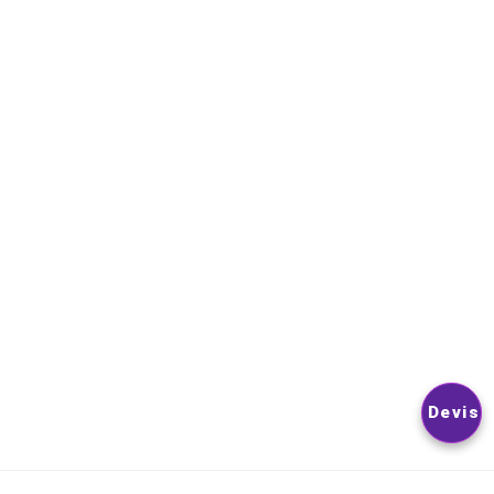
NEWSLETTER
VOUS POUVEZ VOUS DÉSINSCRIRE À TOUT MOMENT. VOUS
TROUVEREZ POUR CELA NOS INFORMATIONS DE CONTACT D
LES CONDITIONS D’UTILISATION DU SITE.
© 2026
Nextlevelphoto
All Rights Reserved.