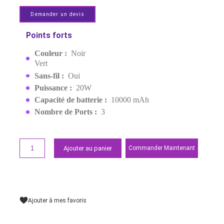
GOUI MBALA PRO POWER
BANK 10000 MAH CHARGE
SANS FIL ET MURAL 20W
EAN:
6285924004325
Derniers articles en stock
499,00 MAD
Demander un devis
Points forts
Couleur :
Noir
Vert
Sans-fil :
Oui
Puissance :
20W