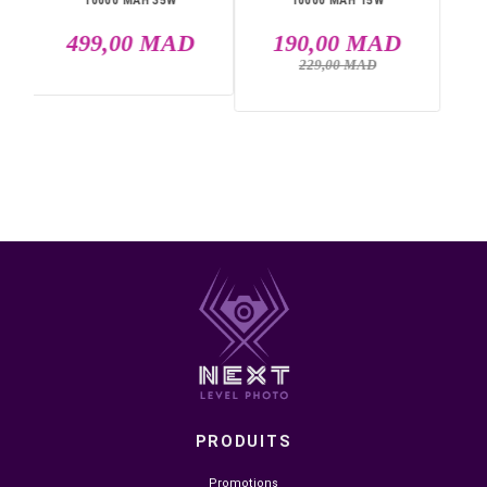
Livraison rapide partout au Maroc, casablanca, Rabat,
Marrakech, Tanger, Agadir, Sale, Temara, Dakhla, Laayou
Mohammédia, Kénitra, Essaouira, Bouznika, Safi, Oujda,
Skhirat, Taza, Tetouan, Benguerir, El Youssoufia, El Kelaâ
Sraghna, Meknes, Fes.
DANS LA MÊME CATÉGORIE