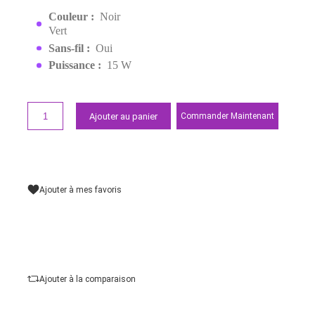
SANS FIL
EAN:
6285924001812
499,00 MAD
Demander un devis
Points forts
Couleur :
Noir
Vert
Sans-fil :
Oui
Puissance :
15 W
Ajouter au panier
Commander Maintena