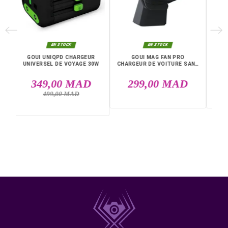
Couleur : Noir, Vert
Sans-fil : Oui
Puissance : 15 W
Livraison rapide partout au Maroc, casablanca, Rabat,
Marrakech, Tanger, Agadir, Sale, Temara, Dakhla, Laayou
Mohammédia, Kénitra, Essaouira, Bouznika, Safi, Oujda,
Skhirat, Taza, Tetouan, Benguerir, El Youssoufia, El Kelaâ
Sraghna, Meknes, Fes.
DANS LA MÊME CATÉGORIE