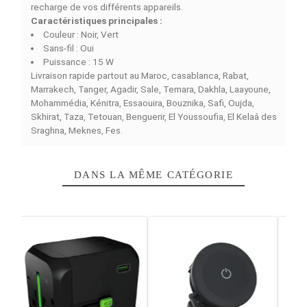
DÉTAILS DU PRODUIT
COMPARAISON RAPIDE
FACEBOOK COMMENTS
Il est temps de vous présenter l'outil parfait si vous êtes
la recherche de qualité et de praticité :
le GOUI 3in1
ULTRA CHARGEUR SANS FIL
. Ce dernier offre une
capacité de recharge sans fil jusqu'à 15 watts pour assu
une charge rapide pour vos dispositifs compatibles san
avoir à gérer les dérangements liés aux cables. Avec so
design moderne et pratique, il se fondra parfaitement d
votre espace, que vous choisissiez à votre domicile, da
un lieu de travail ou même sur la route. Doté d’une
technologie 3 en 1, il deviendra un allié précieux pour la
recharge de vos différents appareils.
Caractéristiques principales :