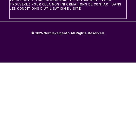
PRODUITS
Promotions
Nouveaux produits
Meilleures ventes
NOTRE SOCIÉTÉ
LIVRAISONS ET RETOURS
GARANTIE SATISFACTION