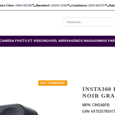
C :
Service Client :
0664-691360
Marrakech :
05243-31564
Casabl
OMOTIONS
CAMERA PHOTO ET VIDEO
NOUVEL ARRIVAGE
NO
HITE
SUR COMMANDE