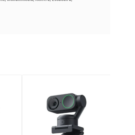
 rapide, avec une distance minimale de
12 cm
, idéale pour la
ormance, qualité d’image et polyvalence pour une expérience v
emara, Dakhla, Laayoune, Mohammedia, Kénitra, Essaouira,
a, Meknès, Fès.