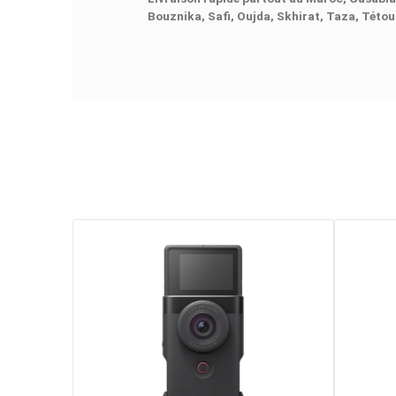
aux technologies
HDR et Dual Nati
présentation d'objets ou de docume
professionnelle.
Caractéristiques principales
Webcam 4K UHD (30/25/24 fps
Résolutions 1080p et 720p jusqu
Capteur 1/1,3 pouce pour une me
Ouverture f/1.9 avec focale éq
HDR intégré pour un rendu équili
Design élégant Noir Graphite
Idéale pour visioconférences, s
Livraison rapide partout au Mar
Bouznika, Safi, Oujda, Skhirat, T