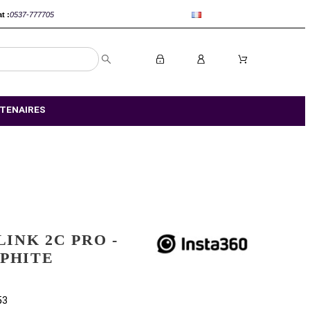
anca :
0520-802767
Rabat :
0537-777705
S MAGASIN
NOS PARTENAIRES
INSTA360 LINK 2C PRO -
NOIR GRAPHITE