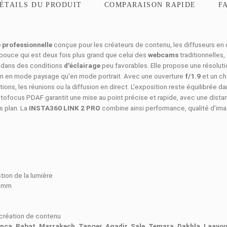
ON
DÉTAILS DU PRODUIT
COMPARAISO
caméra
web professionnelle
conçue pour les créateurs de conten
ur de
1/1,3
pouce qui est deux fois plus grand que celui des
we
ttes, même dans des conditions
d'éclairage
peu favorables.
El
ide aussi bien en mode paysage qu'en mode portrait.
Avec une o
les présentations, les réunions ou la diffusion en direct.
L'exposit