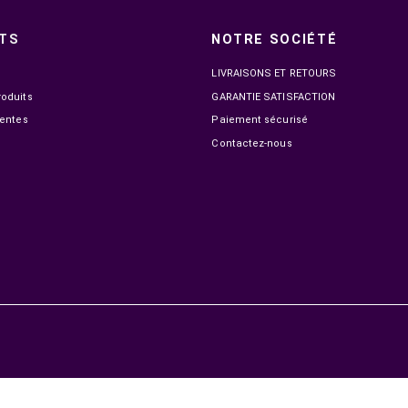

HORS STOCK
INSTA360 LINK 2 PRO
INSTA36
3 099,00 MAD