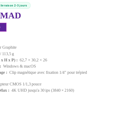
MPN:
CINSABPB
EAN:
6970357859153
Sur commande : livraison 2-3 jours
2 499,00 MAD
Demander un devis
Points forts
Couleur :
Noir Graphite
Poids :
48,5 g / 113,5 g
Dimensions (L x H x P) :
62,7 × 30,2 × 26
Compatibilité :
Windows & macOS
Type de montage :
Clip magnétique avec fixation 1/4
externe