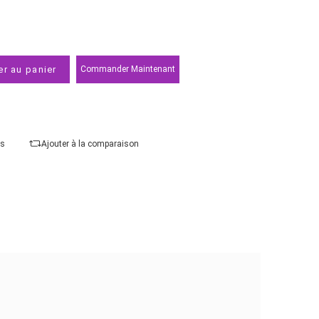
Capteurs :
Capteur CMOS 1/1,3 pouce
Qualité vidéo Max :
4K UHD jusqu'a 30 ips (3840 ×
Type
Ajouter au panier
Commander Maintenant
Ajouter à mes favoris
Ajouter à la comparaison