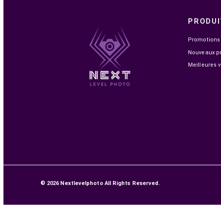

EN STOCK
CANON POWERSHOT V10 APPAREIL PHOTO
NUMÉRIQUE
3 599,00 MAD