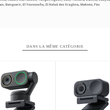
ve ISO
.
L'autofocus PDAF garantit une mise au point précise et
nts en gros plan.
La
INSTA360 LINK 2 PRO
combine ainsi perf
)
’à 60 fps
illeure gestion de la lumière
uivalente 24 mm
bré
treaming et création de contenu
oc, Casablanca, Rabat, Marrakech, Tanger, Agadir, Sale, T
aza, Tétouan, Benguerir, El Youssoufia, El Kelaâ des Sraghn