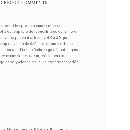
N RAPIDE
FACEBOOK COMMENTS
u, les diffuseurs en direct et les professionnels utilisant la
bcams
traditionnelles, elle est capable de recueillir plus de lumi
le propose une résolution vidéo pouvant atteindre
4K à 30 ips
,
uverture
f/1.9
et un champ de vision de
84°
, cet appareil offre 
ion reste équilibrée dans des conditions
d'éclairage
délicates 