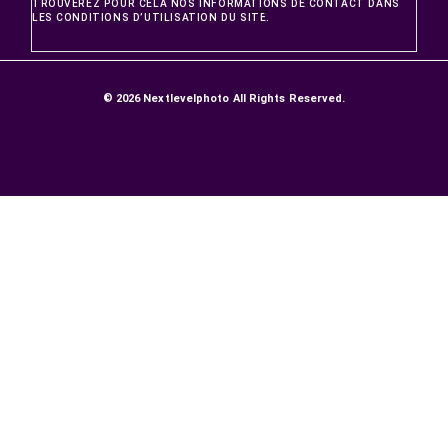
PRODUITS
Promotions
Nouveaux produits
Meilleures ventes
NOTRE SOCIÉTÉ
LIVRAISONS ET RETOURS
GARANTIE SATISFACTION
Paiement sécurisé