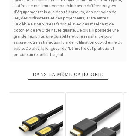
DESCRIPTION
DÉTAILS DU PRODUIT
COMPARAISON RAPIDE
FACEBOOK COMMENTS
Le
câble HDMI 2.1 UGREEN MALE vers MALE 1.5M
(80402)
est un
câble HDMI
qui a été conçu pour vous
fournir une transmission audiovisuelle parfaite et stable.
raison de sa conception en connecteur
mâle HDMI Typ
il offre une meilleure compatibilité avec différents type
d'équipement tels que des téléviseurs, des consoles d