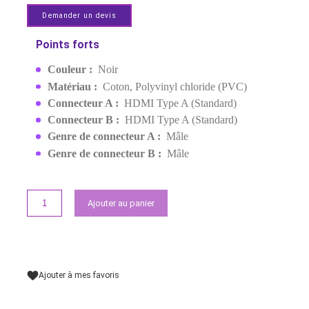
MALE VERS MALE 1.5M
(80402)
MPN:
80402
EAN:
6957303884025
Rupture de stock
99,00 MAD
Demander un devis
Points forts
Couleur :
Noir
Matériau :
Coton, Polyvinyl chloride (PVC)
Connecteur A :
HDMI Type A (Standard)
Connecteur B :
HDMI Type A (Standard)