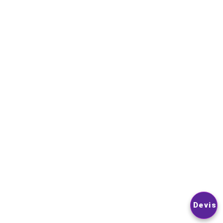
Contactez-nous
NEWSLETTER
VOUS POUVEZ VOUS DÉSINSCRIRE À TOUT MOMENT. VOUS
TROUVEREZ POUR CELA NOS INFORMATIONS DE CONTACT D
LES CONDITIONS D’UTILISATION DU SITE.
© 2026
Nextlevelphoto
All Rights Reserved.