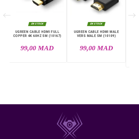
jeu, des ordinateurs et des projecteurs, entre autres.
Le
câble HDMI 2.1
est fabriqué avec des matériaux de
coton et de
PVC
de haute qualité. De plus, il possède u
grande flexibilité, une durabilité et une résistance pour
assurer votre satisfaction lors de l'utilisation quotidienn
câble. De plus, la longueur de
1,5 mètre
est pratique et
procure un excellent signal.
DANS LA MÊME CATÉGORIE