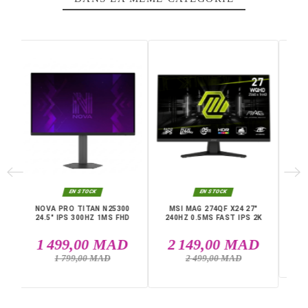
rafraîchissement de 144 Hz, le joueur ne risque pas d'av
une expérience d'affichage bruyante, surtout lorsqu'il jo
des jeux à haut débit, car son temps de réponse est de 
ms seulement.
Caractéristiques principales :
Dalle IPS
27"
Résolution 1920 x 1080 (FHD)
144 Hz
1 ms
Écran plat
1 x DisplayPort
1 x HDMI
Livraison rapide partout au Maroc, casablanca, Rabat,
Marrakech, Tanger, Agadir, Sale, Temara, Dakhla, Laayou
Mohammédia, Kénitra, Essaouira, Bouznika, Safi, Oujda,
Skhirat, Taza, Tetouan, Benguerir, El Youssoufia, El Kelaâ