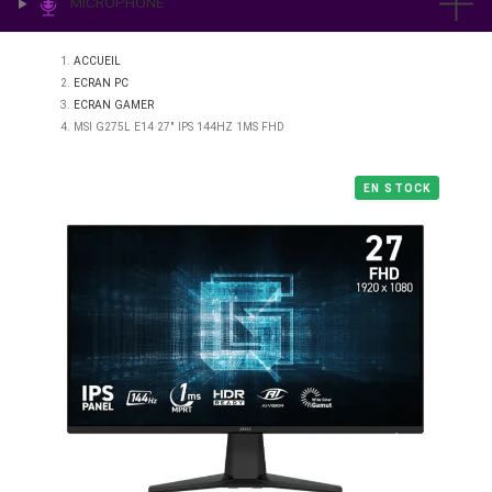
IMPRESSION & LABO
ÉCLAIRAGE
MICROPHONE
ACCUEIL
ECRAN PC
ECRAN GAMER
MSI G275L E14 27" IPS 144HZ 1MS FHD
EN STO