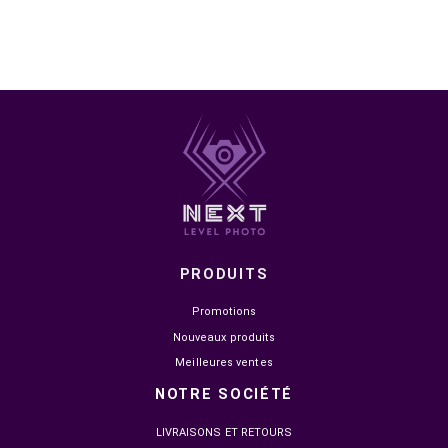
DANS LA MÊME CATÉGORIE


EN STOCK
EN STOCK
NOVA PRO TITAN N25300
MSI MAG 274QF X24 27"
24.5" IPS 300HZ 1MS FHD
240HZ 0.5MS FAST IPS 2
1 499,00 MAD
2 149,00 MAD