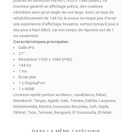
DESCRIPTION
DÉTAILS DU PRODUIT
COMPARAISON RAPIDE
FACEBOOK COMMENTS
Le moniteur
MSI G275L E14 27" IPS 144Hz 1ms FHD
e
un moniteur conçu spécialement pour les joueurs qui
cherchent à bénéficier d'un rendement optimum et d'un
meilleure expérience visuelle. Doté d'un panneau IPS d
pouces en définition Full HD (1920 x 1080 pixels), ce
moniteur garantit un affichage précis, des couleurs
véritables ainsi qu'un angle de vue large. Avec un taux d