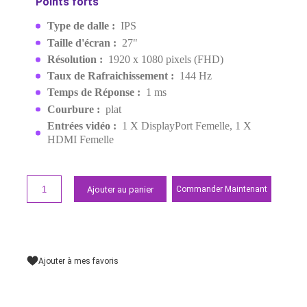
1MS FHD
MPN:
G275L E14
EAN:
4711377318600
1 399,00 MAD
Demander un devis
Points forts
Type de dalle :
IPS
Taille d'écran :
27"
Résolution :
1920 x 1080 pixels (FHD)
Taux de Rafraichissement :
144 Hz
Temps de Réponse :
1 ms
Courbure :
plat