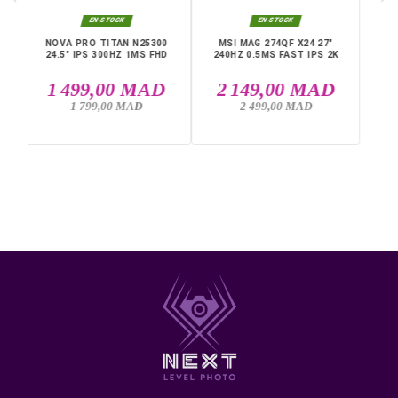
Taux de rafraîchissement : 500 Hz
Temps de réponse : 0,03 ms
Courbure : Plat
Connectique : 1 x DisplayPort, 2 x HDMI
Livraison rapide partout au Maroc, casablanca, Rabat,
Marrakech, Tanger, Agadir, Sale, Temara, Dakhla, Laayou
Mohammédia, Kénitra, Essaouira, Bouznika, Safi, Oujda,
Skhirat, Taza, Tetouan, Benguerir, El Youssoufia, El Kelaâ
DANS LA MÊME CATÉGORIE