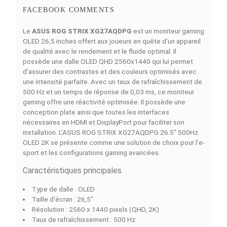
Simulations de Finance
Découvrez nos of
4 MOIS
6 MOIS
9 MOIS
12 MOIS
18 MOI
3391
2286
1549
1181
813
MAD/Mois
MAD/Mois
MAD/Mois
MAD/Mois
MAD/Moi
DESCRIPTION
DÉTAILS DU PRODUIT
COMPARAISON RAPIDE
FACEBOOK COMMENTS