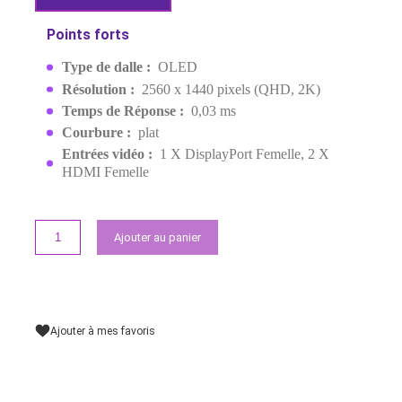
26.5″ 500HZ 0.03MS OLED 2
MPN:
90LM0C50-B01971
EAN:
4711636032605
Rupture de stock
13 199,00 MAD
Demander un devis
Points forts
Type de dalle :
OLED
Résolution :
2560 x 1440 pixels (QHD, 2K)
Temps de Réponse :
0,03 ms
Courbure :
plat
Entrées vidéo :
1 X DisplayPort Femelle, 2 X