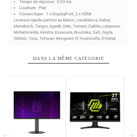
Le
ASUS ROG STRIX XG27AQDPG
est un moniteur ga
OLED 26,5 inches offert aux joueurs en quête d’un appar
de qualité avec le rendement et le fluide optimal. Il
possède une dalle OLED QHD 2560x1440 qui lui permet
d’assurer des contrastes et des couleurs optimisés av
une intensité parfaite. Avec un taux de rafraîchissement
500 Hz et un temps de réponse de 0,03 ms, ce moniteu
gaming offre une réactivité optimisée. Il possède une
conception plate ainsi que toutes les interfaces
nécessaires en HDMI et DisplayPort pour faciliter son
installation. L’ASUS ROG STRIX XG27AQDPG 26.5″ 500
OLED 2K se présente comme une solution de choix pour 
sport et les configurations gaming avancées.
Caractéristiques principales
Type de dalle : OLED
Taille d’écran : 26,5"
Résolution : 2560 x 1440 pixels (QHD, 2K)