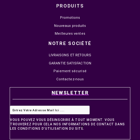


EN STOCK
EN STOCK
NOVA PRO TITAN N25300
MSI MAG 274QF X24 27"
24.5" IPS 300HZ 1MS FHD
240HZ 0.5MS FAST IPS 2
1 499,00 MAD
2 149,00 MAD
1 799,00 MAD
2 499,00 MAD