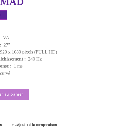
Rupture de stock
3 600,00 MAD
Demander un devis
Points forts
Type de dalle :
VA
Taille d'écran :
27"
Résolution :
1920 x 1080 pixels (FULL HD)
Taux de Rafraichissement :
240 Hz
Temps de Réponse :
1 ms
Courbure :
incurvé