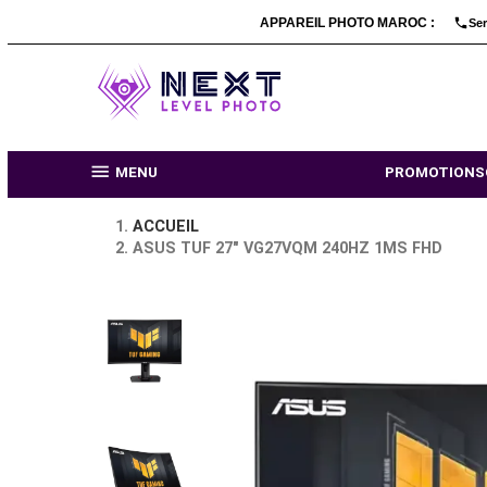
APPAREIL PHOTO MARO

MENU
PR
ACCUEIL
ASUS TUF 27″ VG27VQM 240HZ 1MS