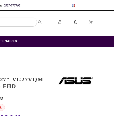
anca :
0520-802767
Rabat :
0537-777705
S MAGASIN
NOS PARTENAIRES
ASUS TUF 27″ VG27VQM
240HZ 1MS FHD
EAN:
4711081714033