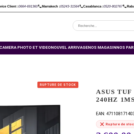
C :
Service Client :
0664-691360
Marrakech :
05243-31564
Casabl
OMOTIONS
CAMERA PHOTO ET VIDEO
NOUVEL ARRIVAGE
NO
 FHD
RUPTURE DE STOCK