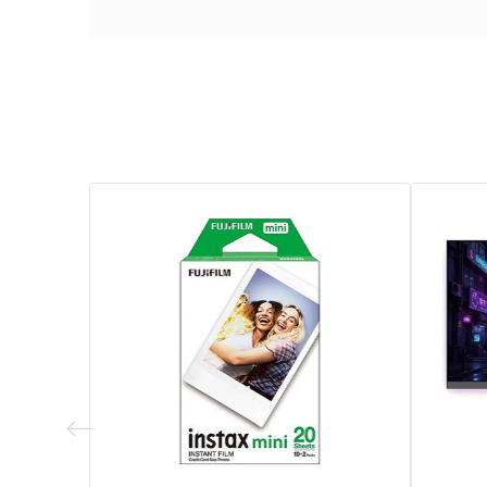
Courbure
Garantie
Références spécifiques
EAN13