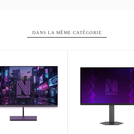
incurvé
12 Mois
4711081714
DANS LA MÊME CATÉGO