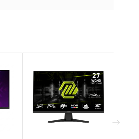
033
RIE