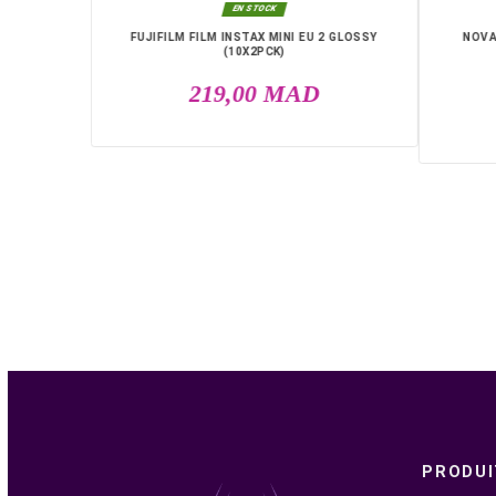
4HZ 1MS FHD
D

EN STOCK
FUJIFILM FILM INSTAX MINI EU 2 GLOSSY