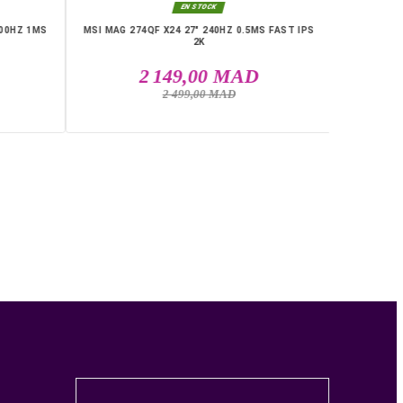

EN STOCK
EN STOCK
ITAN N25300 24.5" IPS 300HZ 1MS
MSI MAG 274QF X24 27" 240