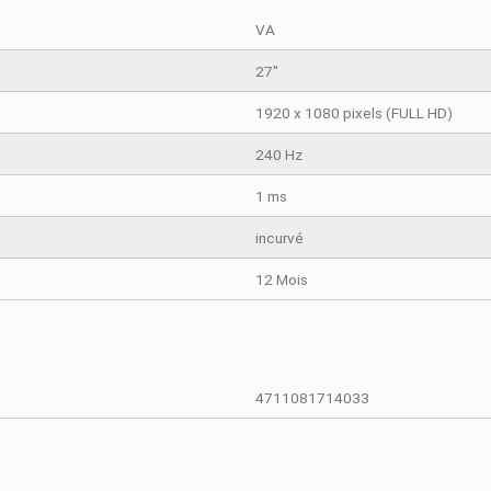
TAILS DU PRODUIT
COMPARAISON RAPIDE
VA
27"
1920 x 1080 
240 Hz
1 ms