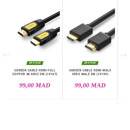
Protocole De Liaison De D
IEEE 802.3, Ethernet
Onnées
Taux De Transfert De Donn
100 mégabits par secon
Ées Maximal
e
Garantie
12 Mois
Références spécifiques
EAN13
6957303822539
DANS LA MÊME CATÉGORIE