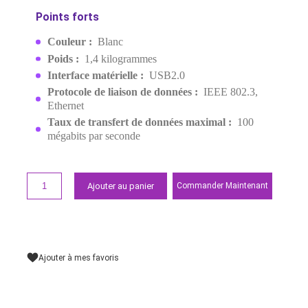
2.0 VERS RJ45 BLANC (20253
EAN:
6957303822539
Derniers articles en stock
162,00 MAD
Demander un devis
Points forts
Couleur :
Blanc
Poids :
1,4 kilogrammes
Interface matérielle :
USB2.0
Protocole de liaison de données :
IEEE 802.3,
Ethernet
Taux de transfert de données maximal :
100