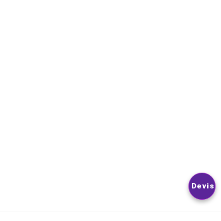
NEWSLETTER
VOUS POUVEZ VOUS DÉSINSCRIRE À TOUT MOMENT. VOUS
TROUVEREZ POUR CELA NOS INFORMATIONS DE CONTACT D
LES CONDITIONS D’UTILISATION DU SITE.
© 2026
Nextlevelphoto
All Rights Reserved.