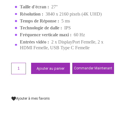
IPS 4K UHD
EAN:
4711081951506
6 199,00 MAD
8 000,00 MAD
Demander un devis
Points forts
Taille d'écran :
27"
Résolution :
3840 x 2160 pixels (4K UHD)
Temps de Réponse :
5 ms
Technologie de dalle :
IPS
Fréquence verticale maxi :
60 Hz
Entrées vidéo :
2 x DisplayPort Femelle, 2 x
HDMI Femelle, USB Type C Femelle