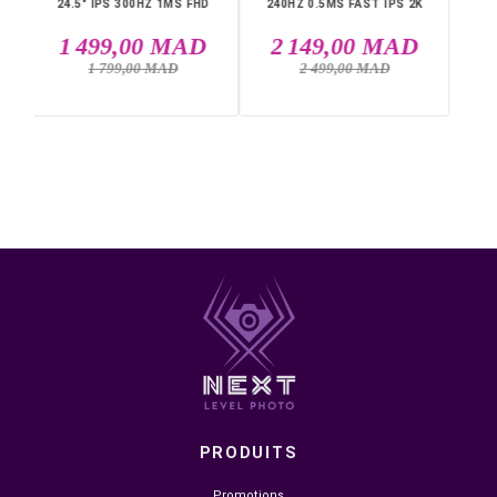
USB Type-C
Livraison rapide partout au Maroc, casablanca, Rabat,
Marrakech, Tanger, Agadir, Sale, Temara, Dakhla, Laayou
Mohammédia, Kénitra, Essaouira, Bouznika, Safi, Oujda,
Skhirat, Taza, Tetouan, Benguerir, El Youssoufia, El Kelaâ
DANS LA MÊME CATÉGORIE