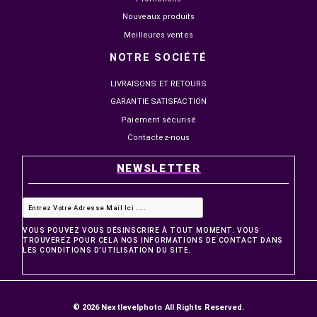


EN STOCK
EN STOCK
NOVA PRO TITAN N25300
MSI MAG 274QF X24 27"
24.5" IPS 300HZ 1MS FHD
240HZ 0.5MS FAST IPS 2
1 499,00 MAD
2 149,00 MAD
1 799,00 MAD
2 499,00 MAD