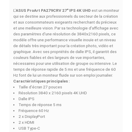
Simulations de Finance
Découvrez nos of
4 MOIS
6 MOIS
9 MOIS
12 MOIS
18 MOI
1593
1073
727
555
382
MAD/Mois
MAD/Mois
MAD/Mois
MAD/Mois
MAD/Moi
DESCRIPTION
DÉTAILS DU PRODUIT
COMPARAISON RAPIDE
FACEBOOK COMMENTS
L'
ASUS ProArt PA279CRV 27" IPS 4K UHD
est un moni