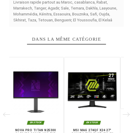
qui se destine aux professionnels du secteur de la créa
et aux consommateurs exigeants recherchant du préci
et une meilleure vision. Par sa technologie d'affichage 
des paramètres d'une résolution de 3840x2160 pixels, 
modèle offre une performance visuelle inouïe et un nive
de détails très important pour la création photo, vidéo e
graphique. Avec ses propriétés de dalle IPS, il garantit 
couleurs fiables et des largeurs de vue importantes,
nécessaires pour une utilisation de groupe ou intensive.
temps de réponse rapide de 5 ms et une fréquence de 
Hz font de lui un moniteur fluide sur son emploi journalier
Caractéristiques principales :
Taille d’écran 27 pouces
Résolution 3840 x 2160 pixels 4K UHD
Dalle IPS
Temps de réponse 5 ms
Fréquence 60 Hz
2 x DisplayPort
2 x HDMI