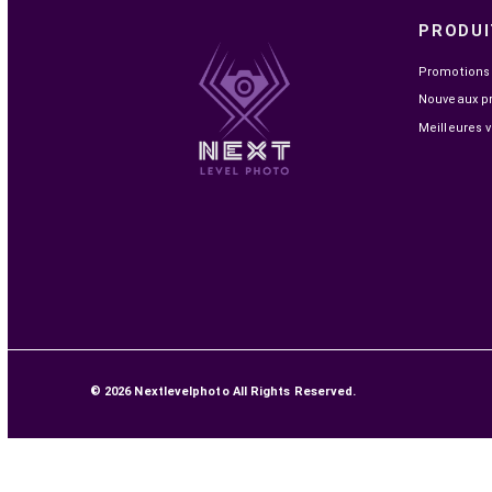
UGREEN CABLE HDMI 2.1 MALE VERS MALE 3M
(80404)
149,00 MAD