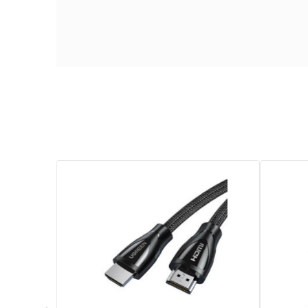
Technologie De Connectivité
Longueur Du Câble
Caractéristique Spéciale
Garantie
Références spécifiques
EAN13