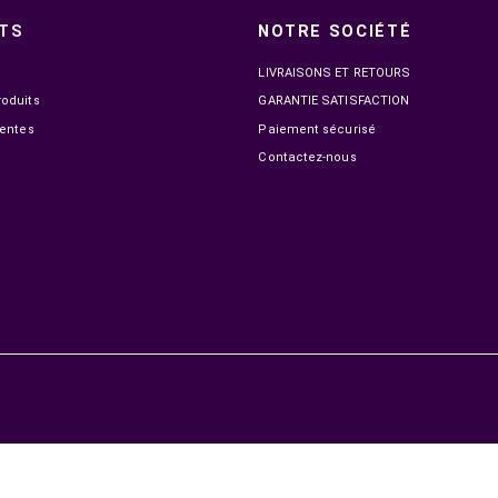
UGREEN CABLE HDMI FULL COPPER 4K 60HZ 5M
UGREEN C
(10167)
99,00 MAD