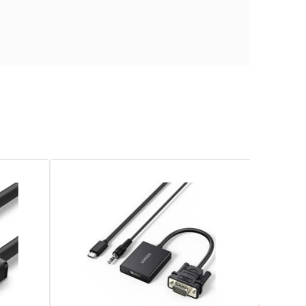
e
711