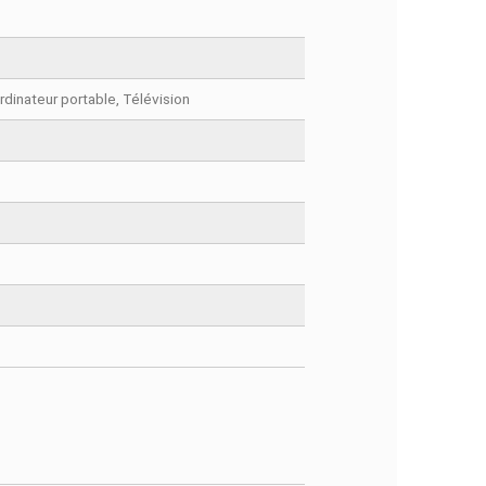
FACEBOOK COMMENTS
rdinateur personnel, Ordinateur portable, Télévision
er Second