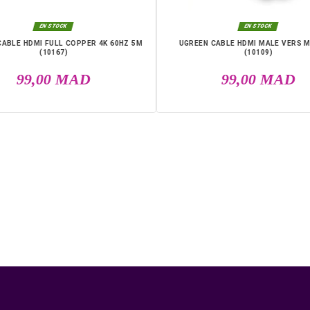
DANS LA MÊME CATÉGO

EN STOCK