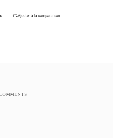
Caractéristique spéciale :
Haute Vitesse
Ajouter au panier
Commander Maintenant
Ajouter à mes favoris
Ajouter à la comparaison