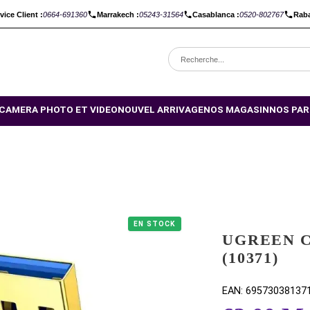
C :
Service Client :
0664-691360
Marrakech :
05243-31564
Casabl
OMOTIONS
CAMERA PHOTO ET VIDEO
NOUVEL ARRIVAGE
NO
EN STOCK