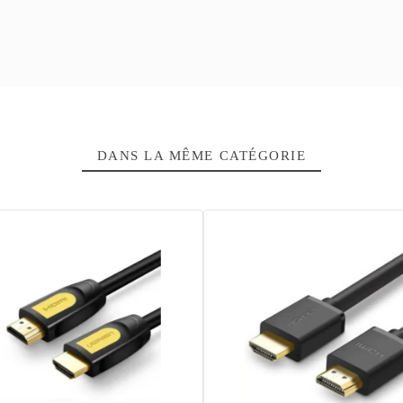
USB
2 m
Haute Vitess
12 Mois
6957303813