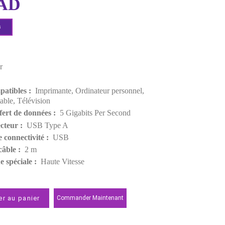
EAN:
6957303813711
63,00 MAD
Demander un devis
Points forts
Couleur :
Noir
Poids :
59 g
Appareils compatibles :
Imprimante, Ordinateur pers
Ordinateur portable, Télévision
Débit de transfert de données :
5 Gigabits Per Seco
Type de connecteur :
USB Type A
Technologie de connectivité :
USB
Longueur du câble :
2 m