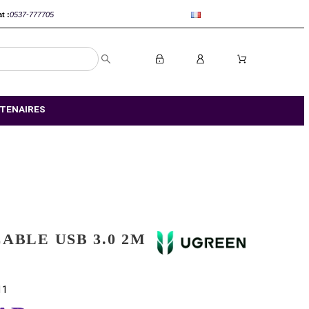
anca :
0520-802767
Rabat :
0537-777705
S MAGASIN
NOS PARTENAIRES
UGREEN CABLE USB 3.0 2M
(10371)