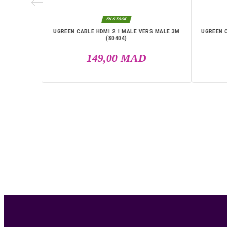
 CAT6 1M

EN STOCK