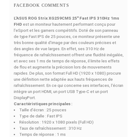
Simulations de Finance
Découvrez nos of
4 MOIS
6 MOIS
9 MOIS
12 MOIS
18 MOI
1156
779
528
402
277
MAD/Mois
MAD/Mois
MAD/Mois
MAD/Mois
MAD/Moi
DESCRIPTION
DÉTAILS DU PRODUIT
COMPARAISON RAPIDE
FACEBOOK COMMENTS