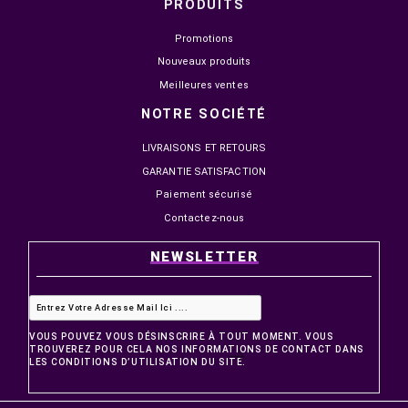


EN STOCK
EN STOCK
NOVA PRO TITAN N25300
MSI MAG 274QF X24 27"
24.5" IPS 300HZ 1MS FHD
240HZ 0.5MS FAST IPS 2
1 499,00 MAD
2 149,00 MAD
1 799,00 MAD
2 499,00 MAD