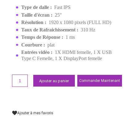
25" FAST IPS 310HZ 1MS FH
EAN:
4711387547038
4 499,00 MAD
4 799,00 MAD
Demander un devis
Points forts
Type de dalle :
Fast IPS
Taille d'écran :
25"
Résolution :
1920 x 1080 pixels (FULL HD)
Taux de Rafraichissement :
310 Hz
Temps de Réponse :
1 ms
Courbure :
plat
Entrées vidéo :
1X HDMI femelle, 1 X USB