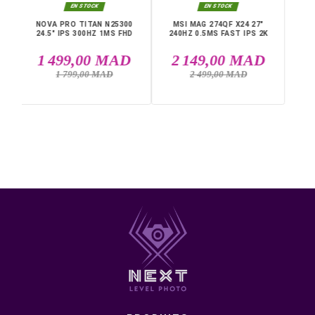
Temps de réponse : 1 ms
Écran plat
Connectique : HDMI, USB Type-C, DisplayPort
Livraison rapide partout au Maroc, casablanca, Rabat,
Marrakech, Tanger, Agadir, Sale, Temara, Dakhla, Laayou
Mohammédia, Kénitra, Essaouira, Bouznika, Safi, Oujda,
Skhirat, Taza, Tetouan, Benguerir, El Youssoufia, El Kelaâ
DANS LA MÊME CATÉGORIE