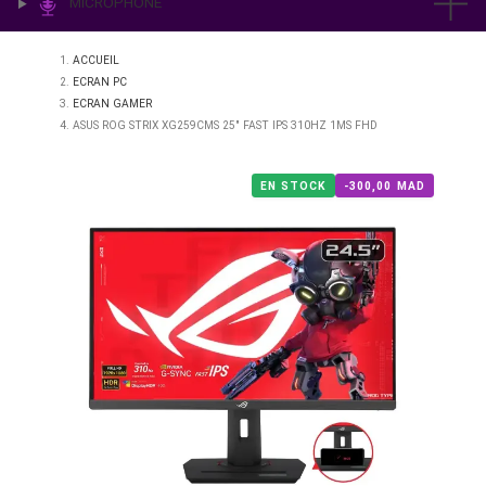
IMPRESSION & LABO
ÉCLAIRAGE
MICROPHONE
ACCUEIL
ECRAN PC
ECRAN GAMER
ASUS ROG STRIX XG259CMS 25" FAST IPS 310HZ 1MS FHD
EN STOCK
-300,00 M