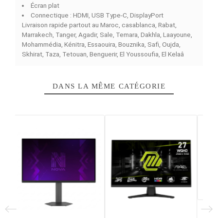
L'ASUS ROG Strix XG259CMS 25" Fast IPS 310Hz 1
FHD
est un moniteur hautement performant conçu pour
l'eSport et les gamers compétitifs. Doté de son pannea
de type Fast IPS de 25 pouces, ce moniteur présente u
très bonne qualité d'image par des couleurs précises et
des angles de vue larges. En effet, ses 310 Hz de
fréquence de rafraîchissement offrent une fluidité inéga
et avec ses 1 ms de temps de réponse, il limite les effe
de flou et augmente la précision lors de mouvements
rapides. De plus, son format Full HD (1920 x 1080) proc
une définition nette adaptée aux hauts fréquences de
rafraîchissement. En ce qui concerne ses interfaces, l'é
intègre un port HDMI, un port USB Type-C et un port
DisplayPort.
Caractéristiques principales :
Taille d’écran : 25 pouces
Type de dalle : Fast IPS
Résolution : 1920 x 1080 pixels (Full HD)
Taux de rafraîchissement : 310 Hz