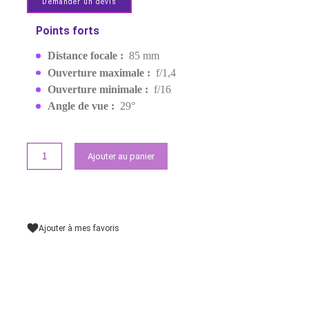
SONY FE 85MM F/1.4 GM
(SEL85F14GM)
EAN:
4548736020290
Rupture de stock
21 999,00 MAD
Demander un devis
Points forts
Distance focale :
85 mm
Ouverture maximale :
f/1,4
Ouverture minimale :
f/16
Angle de vue :
29°