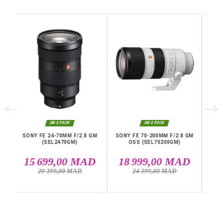
Garantie
12 Mois
Distance Focale
85 mm
Ouverture Maximale
f/1,4
Ouverture Minimale
f/16
Angle De Vue
29°
Références spécifiques
EAN13
4548736020290
DANS LA MÊME CATÉGORIE