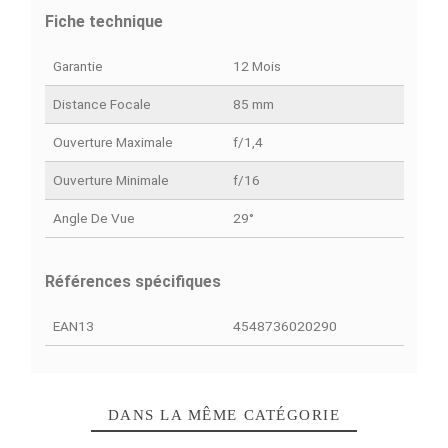
Simulations de Finance
Découvrez nos of
4 MOIS
6 MOIS
9 MOIS
12 MOIS
18 MOI
5652
3810
2582
1968
1356
MAD/Mois
MAD/Mois
MAD/Mois
MAD/Mois
MAD/Moi
DÉTAILS DU PRODUIT
COMPARAISON RAPIDE
FACEBOOK COMMENTS
Fiche technique