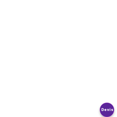
Contactez-nous
NEWSLETTER
VOUS POUVEZ VOUS DÉSINSCRIRE À TOUT MOMENT. VOUS
TROUVEREZ POUR CELA NOS INFORMATIONS DE CONTACT D
LES CONDITIONS D’UTILISATION DU SITE.
© 2026
Nextlevelphoto
All Rights Reserved.