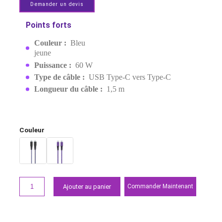
TYPE-C VERS TYPE-C (1,5M
60W BLEU JEAN
EAN:
6285924000921
Derniers articles en stock
99,00 MAD
Demander un devis
Points forts
Couleur :
Bleu
jeune
Puissance :
60 W
Type de câble :
USB Type-C vers Type-C