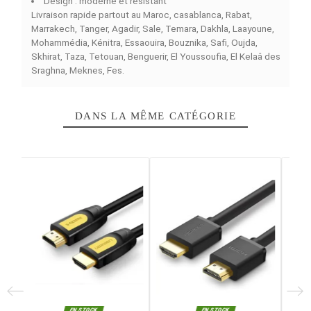
incontournable pour vos équipements contemporains. 
des meilleures caractéristiques pour assurer une charg
optimale, il supporte jusqu'à 60W pour une alimentation
parfaite pour les smartphones, les tablettes et autres
dispositifs fonctionnant avec l'USB-C.
Avec une longueur de 1,5 m, il facilite votre chargement
manière quotidienne et confortable, dans n'importe quel
cadre : chez vous, au bureau et lors de vos déplacemen
Parfaitement tendance, sa couleur bleu jean lui apporte
touche moderne. Son design robuste et flexible lui assu
une durabilité idéale.
Caractéristiques principales :
Type : USB Type-C vers Type-C
Puissance : 60W
Longueur : 1,5 m
Couleur : Bleu jean