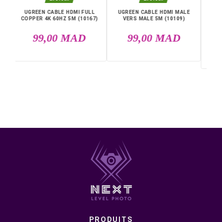
Utilisation : charge et alimentation rapide
Design : moderne et résistant
Livraison rapide partout au Maroc, casablanca, Rabat,
Marrakech, Tanger, Agadir, Sale, Temara, Dakhla, Laayou
Mohammédia, Kénitra, Essaouira, Bouznika, Safi, Oujda,
Skhirat, Taza, Tetouan, Benguerir, El Youssoufia, El Kelaâ
Sraghna, Meknes, Fes.
DANS LA MÊME CATÉGORIE