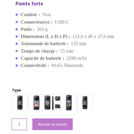
MPN:
CINSABMA
EAN:
6970357855506
Rupture de stock
5 299,00 MAD
Demander un devis
Points forts
Couleur :
Noir
Connecteur(s) :
USB-C
Poids :
203 g
Dimensions (L x H x P) :
123,6 x 46 x 37,6 m
Autonomie de batterie :
135 min
Temps de charge :
55 min