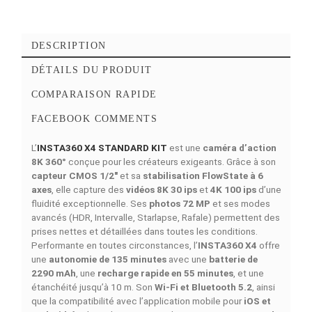
Ajouter à la comparaison
Simulations de Finance
Découvrez nos of
4 MOIS
6 MOIS
9 MOIS
12 MOIS
18 MOI
1362
918
622
474
327
MAD/Mois
MAD/Mois
MAD/Mois
MAD/Mois
MAD/Moi