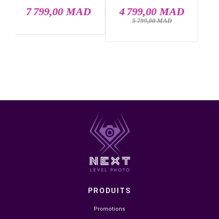
Commande vocale 2.0 et gestuelle
MicroSD jusqu’à 1 To
Livraison rapide partout au Maroc, casablanca, Rabat,
Marrakech, Tanger, Agadir, Sale, Temara, Dakhla, Laayou
Mohammédia, Kénitra, Essaouira, Bouznika, Safi, Oujda,
Skhirat, Taza, Tetouan, Benguerir, El Youssoufia, El Kelaâ
Sraghna, Meknes, Fes.
DANS LA MÊME CATÉGORIE