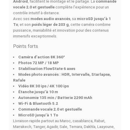
DESCRIPTION
DÉTAILS DU PRODUIT
COMPARAISON RAPIDE
FACEBOOK COMMENTS
L’
INSTA360 X4 STANDARD KIT
est une
caméra d’act
8K 360°
conçue pour les créateurs exigeants. Grâce à 
capteur CMOS 1/2"
et sa
stabilisation FlowState à 6
axes
, elle capture des
vidéos 8K 30 ips
et
4K 100 ips
d
fluidité exceptionnelle. Ses
photos 72 MP
et ses mode
avancés (HDR, Intervalle, Starlapse, Rafale) permettent
prises nettes et détaillées dans toutes les conditions.
Performante en toutes circonstances, l’
INSTA360 X4
o
une
autonomie de 135 minutes
avec une
batterie de
2290 mAh
, une
recharge rapide en 55 minutes
, et une
étanchéité jusqu’à 10 m. Son
Wi-Fi et Bluetooth 5.2
, ai