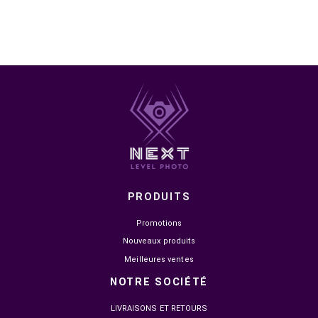
DANS LA MÊME CATÉGORIE


EN STOCK
EN STOCK
LEXAR 64GB PROFESSIONAL
SANDISK MICROSDHC 32 G
1800X UHS-II SDXC GOLD
SERIES