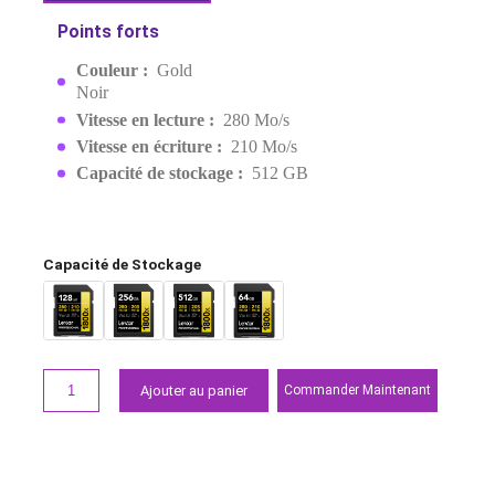
1800X UHS-II SDXC GOLD
SERIES
MPN:
LSD1800512G-BNNNG
EAN:
0843367127863
1 999,00 MAD
Demander un devis
Points forts
Couleur :
Gold
Noir
Vitesse en lecture :
280 Mo/s
Vitesse en écriture :
210 Mo/s
Capacité de stockage :
512 GB