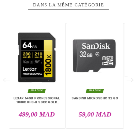
sa
vitesse en lecture 280 Mo/s
, elle permet des transf
rapides et un gain de temps appréciable lors du traitem
de fichiers volumineux.
Sa
vitesse en écriture 205 Mo/s
assure une capture flu
même en rafale ou lors d’enregistrements vidéo avancé
Cette performance constante réduit les risques de
coupures et garantit une expérience fiable sur le terrain
comme en studio.
Avec une
capacité de stockage 512 Go
, cette
Carte 
offre un espace généreux pour conserver photos, vidéo
projets sans compromis. Elle constitue un choix sûr pou
accompagner les appareils compatibles UHS-II et répo
aux besoins des professionnels comme des passionnés
Livraison rapide partout au Maroc, casablanca, Rabat,
Marrakech, Tanger, Agadir, Sale, Temara, Dakhla, Laayou
Mohammédia, Kénitra, Essaouira, Bouznika, Safi, Oujda,
Skhirat, Taza, Tetouan, Benguerir, El Youssoufia, El Kelaâ
Sraghna, Meknes, Fes.