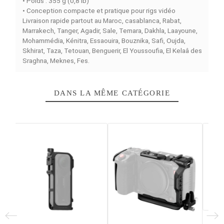
professionnels.
Construction durable et matériaux premium
Fabriquée en
alliage d’aluminium, silicone et acier
inoxydable
, cette cage combine légèreté et résistance
avec un
poids de 355 g (0,8 lb)
, idéal pour les tournage
mobiles et les rigs légers.
Compatibilité dédiée Nikon ZR
Conçue spécifiquement pour le
Nikon ZR
, elle assure u
ajustement parfait, un accès complet aux boutons et po
et une intégration fluide avec tous les accessoires
standards de vidéo.
Format compact et ergonomique
Avec des
dimensions de 171,3 x 135 x 170,6 mm (6,7 
5,3 x 6,7 pouces)
, cette cage offre une grande modular
tout en restant facile à manipuler sur le terrain.
Caractéristiques principales
• Cage de Camera dédiée Nikon ZR
• Matériaux : alliage d’aluminium, silicone, acier inoxydab
• Dimensions : 171,3 x 135 x 170,6 mm (6,7 x 5,3 x 6,7