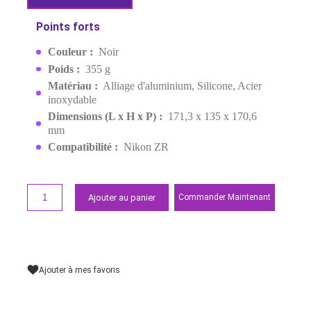
CAMERA NIKON ZR KIT 564
MPN:
5647
EAN:
6941590025377
Derniers articles en stock
1 199,00 MAD
Demander un devis
Points forts
Couleur :
Noir
Poids :
355 g
Matériau :
Alliage d'aluminium, Silicone, Acier
inoxydable
Dimensions (L x H x P) :
171,3 x 135 x 170,6