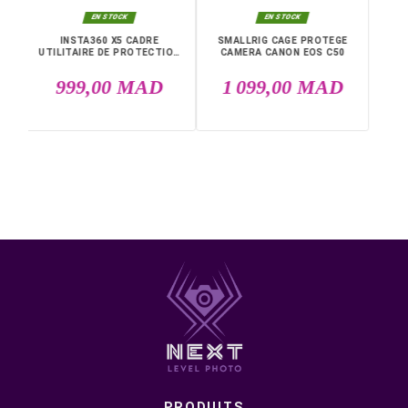
pouces)
• Poids : 355 g (0,8 lb)
• Conception compacte et pratique pour rigs vidéo
Livraison rapide partout au Maroc, casablanca, Rabat,
Marrakech, Tanger, Agadir, Sale, Temara, Dakhla, Laayou
Mohammédia, Kénitra, Essaouira, Bouznika, Safi, Oujda,
Skhirat, Taza, Tetouan, Benguerir, El Youssoufia, El Kelaâ
Sraghna, Meknes, Fes.
DANS LA MÊME CATÉGORIE