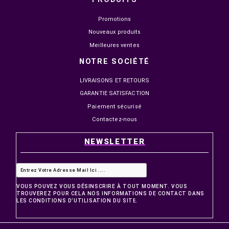


EN STOCK
EN STOCK
INSTA360 X5 CADRE
SMALLRIG CAGE PROTEG
UTILITAIRE DE PROTECTION
CAMERA CANON EOS C50
CINSBAHN
999,00 MAD
1 099,00 MAD