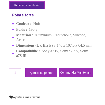
CAMERA SONY ALPHA
SERIES 3667B
MPN:
3667B
EAN:
6941590009711
Derniers articles en stock
1 199,00 MAD
Demander un devis
Points forts
Couleur :
Noir
Poids :
190 g
Matériau :
Aluminium, Caoutchouc, Silicone,
Acier