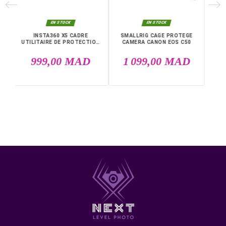
• Matériaux : aluminium, caoutchouc, silicone, acier
• Dimensions : 146 x 107,6 x 64,5 mm
• Poids : 190 g
• Conception compacte et ergonomique pour rigs vidéo
Livraison rapide partout au Maroc, casablanca, Rabat,
Marrakech, Tanger, Agadir, Sale, Temara, Dakhla, Laayou
Mohammédia, Kénitra, Essaouira, Bouznika, Safi, Oujda,
Skhirat, Taza, Tetouan, Benguerir, El Youssoufia, El Kelaâ
Sraghna, Meknes, Fes.
DANS LA MÊME CATÉGORIE