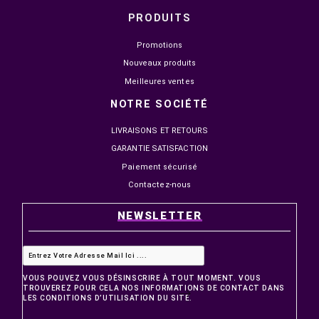


EN STOCK
EN STOCK
INSTA360 X5 CADRE
SMALLRIG CAGE PROTEG
UTILITAIRE DE PROTECTION
CAMERA CANON EOS C50
CINSBAHN
999,00 MAD
1 099,00 MAD