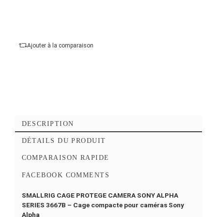
Dimensions (L x H x P) :
146 x 107,6 x 64,5 
Compatibilité :
Sony a7 IV, Sony a7R V, Sony
a7S III
Ajouter au panier
Commander Maintena
Ajouter à mes favoris
Ajouter à la comparaison