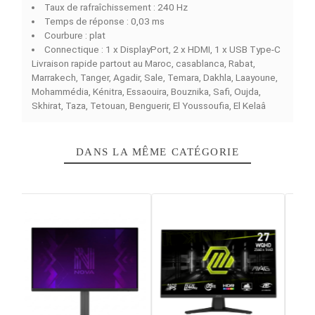
FACEBOOK COMMENTS
L'écran
ASUS ROG Swift PG27UCDM 27 OLED
fait part
de ceux qui sont pensés pour les gamers recherchant u
moniteur doté de performances exceptionnelles et d'u
qualité d'image unique. Doté d'une dalle OLED 4K UHD, 
moniteur présente des noirs intenses, des couleurs fidè
et un excellent contraste. En outre, grâce à sa fréquenc
de rafraîchissement de 240 Hz et son temps de répons
0,03 ms, cet écran offre une fluidité maximale lors de
l'exécution de jeux vidéo ou de contenu visuel dynamique
s'agit là d'un modèle à privilégier pour le gaming PC ains
que pour la visualisation de contenu visuel intense.
Caractéristiques principales
Type de dalle : OLED
Taille d’écran : 27"