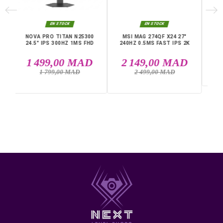
Résolution : 3840 x 2160 pixels (4K UHD)
Taux de rafraîchissement : 240 Hz
Temps de réponse : 0,03 ms
Courbure : plat
Connectique : 1 x DisplayPort, 2 x HDMI, 1 x USB Typ
Livraison rapide partout au Maroc, casablanca, Rabat,
Marrakech, Tanger, Agadir, Sale, Temara, Dakhla, Laayou
Mohammédia, Kénitra, Essaouira, Bouznika, Safi, Oujda,
Skhirat, Taza, Tetouan, Benguerir, El Youssoufia, El Kelaâ
DANS LA MÊME CATÉGORIE