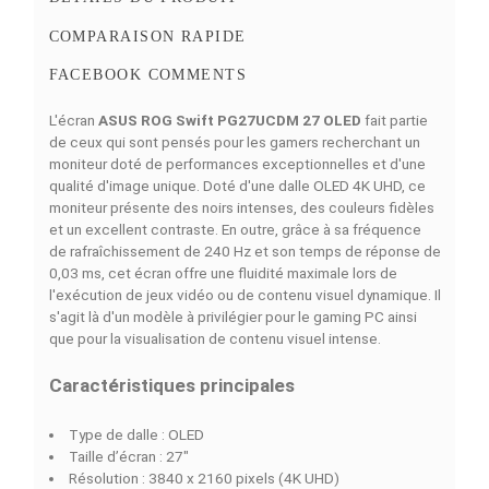
Simulations de Finance
Découvrez nos of
4 MOIS
6 MOIS
9 MOIS
12 MOIS
18 MOI
4111
2771
1877
1431
986
MAD/Mois
MAD/Mois
MAD/Mois
MAD/Mois
MAD/Moi
DESCRIPTION
DÉTAILS DU PRODUIT
COMPARAISON RAPIDE