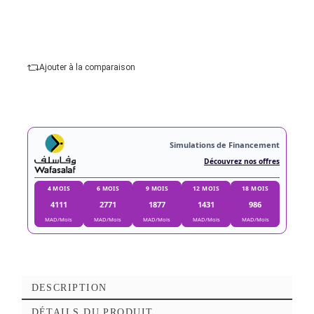
Courbure :
plat
Entrées vidéo :
1 X DisplayPort Femelle, 2 X
HDMI Femelle, 1 X USB Type C Femelle
Ajouter au panier
Commander Maintena
Ajouter à mes favoris
Ajouter à la comparaison