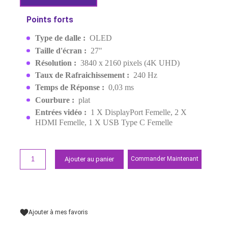
27" OLED 240HZ 0.03MS 4K
MPN:
PG27UCDM
EAN:
4711387815236
Derniers articles en stock
15 999,00 MAD
Demander un devis
Points forts
Type de dalle :
OLED
Taille d'écran :
27"
Résolution :
3840 x 2160 pixels (4K UHD)
Taux de Rafraichissement :
240 Hz
Temps de Réponse :
0,03 ms