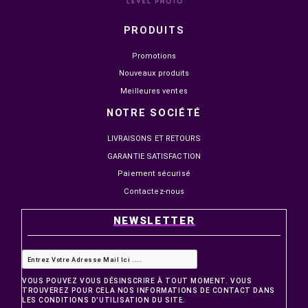


EN STOCK
EN STOCK
NOVA PRO TITAN N25300
MSI MAG 274QF X24 27"
24.5" IPS 300HZ 1MS FHD
240HZ 0.5MS FAST IPS 2
1 499,00 MAD
2 149,00 MAD
1 799,00 MAD
2 499,00 MAD