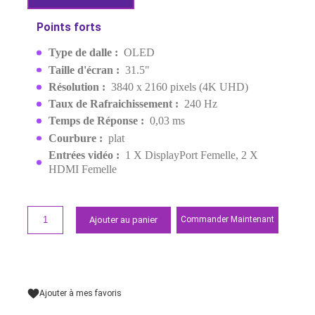
31.5″ 240HZ 0.03MS OLED 4
MPN:
90LM0A50-B01370
EAN:
4711387416358
Derniers articles en stock
14 699,00 MAD
Demander un devis
Points forts
Type de dalle :
OLED
Taille d'écran :
31.5"
Résolution :
3840 x 2160 pixels (4K UHD)
Taux de Rafraichissement :
240 Hz
Temps de Réponse :
0,03 ms