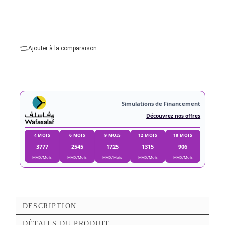
Courbure :
plat
Entrées vidéo :
1 X DisplayPort Femelle, 2 X
HDMI Femelle
Ajouter au panier
Commander Maintena
Ajouter à mes favoris
Ajouter à la comparaison