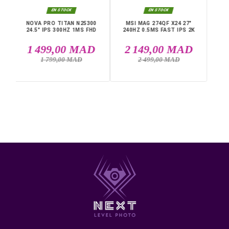
Taux de rafraîchissement : 240 Hz
Temps de réponse : 0,03 ms
Écran plat
Connectique : 1 x DisplayPort, 2 x HDMI
Livraison rapide partout au Maroc, casablanca, Rabat,
Marrakech, Tanger, Agadir, Sale, Temara, Dakhla, Laayou
Mohammédia, Kénitra, Essaouira, Bouznika, Safi, Oujda,
Skhirat, Taza, Tetouan, Benguerir, El Youssoufia, El Kelaâ
DANS LA MÊME CATÉGORIE