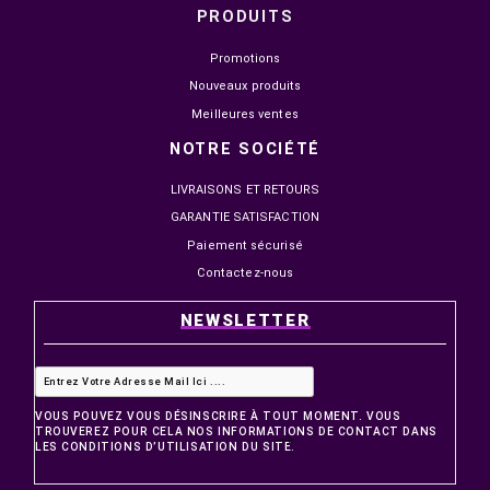


EN STOCK
EN STOCK
NOVA PRO TITAN N25300
MSI MAG 274QF X24 27"
24.5" IPS 300HZ 1MS FHD
240HZ 0.5MS FAST IPS 2
1 499,00 MAD
2 149,00 MAD
1 799,00 MAD
2 499,00 MAD