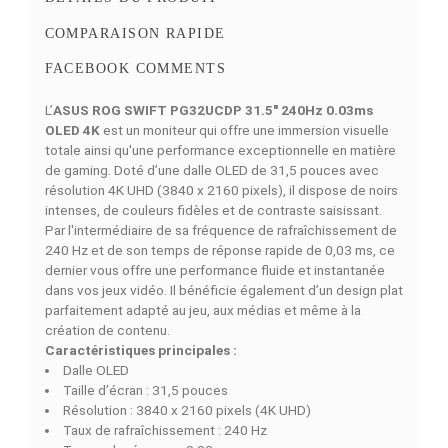
Simulations de Finance
Découvrez nos of
4 MOIS
6 MOIS
9 MOIS
12 MOIS
18 MOI
3777
2545
1725
1315
906
MAD/Mois
MAD/Mois
MAD/Mois
MAD/Mois
MAD/Moi
DESCRIPTION
DÉTAILS DU PRODUIT
COMPARAISON RAPIDE