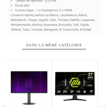
FACEBOOK COMMENTS
L’
ASUS ROG SWIFT PG32UCDP 31.5″ 240Hz 0.03ms
OLED 4K
est un moniteur qui offre une immersion visuel
totale ainsi qu'une performance exceptionnelle en mati
de gaming. Doté d’une dalle OLED de 31,5 pouces avec
résolution 4K UHD (3840 x 2160 pixels), il dispose de no
intenses, de couleurs fidèles et de contraste saisissant
Par l'intermédiaire de sa fréquence de rafraîchissement
240 Hz et de son temps de réponse rapide de 0,03 ms,
dernier vous offre une performance fluide et instantané
dans vos jeux vidéo. Il bénéficie également d’un design 
parfaitement adapté au jeu, aux médias et même à la
création de contenu.
Caractéristiques principales :
Dalle OLED
Taille d’écran : 31,5 pouces
Résolution : 3840 x 2160 pixels (4K UHD)