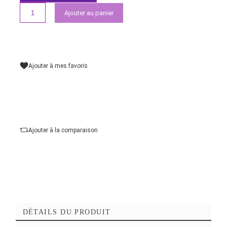
MICROSDXC 64 GO +
ADAPTATEUR SD
Rupture de stock
99,00 MAD
Demander un devis
Ajouter au panier
Ajouter à mes favoris