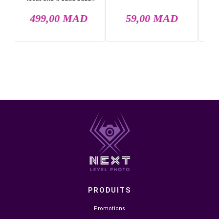
DANS LA MÊME CATÉGORIE


EN STOCK
EN STOCK
LEXAR 64GB PROFESSIONAL
SANDISK MICROSDHC 32 G
1800X UHS-II SDXC GOLD
SERIES
499,00 MAD
59,00 MAD