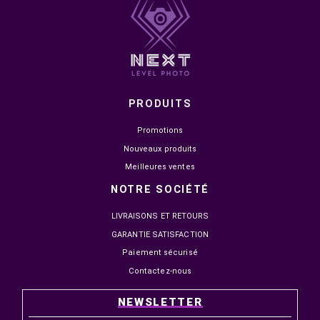
DANS LA MÊME CATÉGORIE


EN STOCK
EN STOCK
GODOX LED LIGHT STICK
GODOX V1 PRO FLASH CAN
TL120