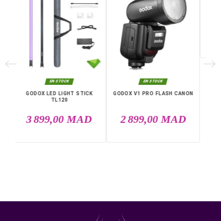
Plage de température 2500 à 8500K
Modes RGB, lumière du jour et tungstène
IRC 96 / TLCI 96
Luminosité réglable 0 à 100 %
Batterie lithium intégrée 56,16 Wh
Autonomie 28 à 59 min à 100 %
Contrôle Bluetooth
Portes de grange et étui inclus
Montage standard 1/4"-20
Le
GODOX LED LIGHT STICK LC1000R
est la solution
idéale pour un éclairage
mobile, précis et créatif
,
parfaitement adapté aux exigences des professionnels
l’image.
Livraison rapide partout au Maroc, casablanca, Rabat,
Marrakech, Tanger, Agadir, Sale, Temara, Dakhla, Laayou
Mohammédia, Kénitra, Essaouira, Bouznika, Safi, Oujda,
Skhirat, Taza, Tetouan, Benguerir, El Youssoufia, El Kelaâ
Sraghna, Meknes, Fes.