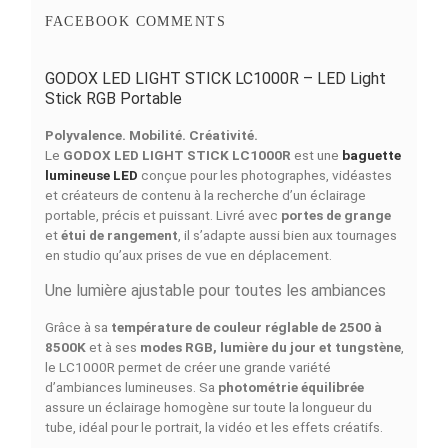
Simulations de Finance
Découvrez nos of
4 MOIS
6 MOIS
9 MOIS
12 MOIS
18 MOI
873
589
399
304
209
MAD/Mois
MAD/Mois
MAD/Mois
MAD/Mois
MAD/Moi
DESCRIPTION
DÉTAILS DU PRODUIT
COMPARAISON RAPIDE
FACEBOOK COMMENTS