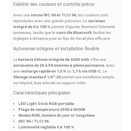
GODOX LED LIGHT STICK LC1000R – LED Ligh
Stick RGB Portable
Polyvalence. Mobilité. Créativité.
Le
GODOX LED LIGHT STICK LC1000R
est une
bague
lumineuse LED
conçue pour les photographes, vidéast
et créateurs de contenu à la recherche d’un éclairage
portable, précis et puissant. Livré avec
portes de gran
et
étui de rangement
, il s’adapte aussi bien aux tourna
en studio qu’aux prises de vue en déplacement.
Une lumière ajustable pour toutes les ambiance
Grâce à sa
température de couleur réglable de 2500 
8500K
et à ses
modes RGB, lumière du jour et tungst
le LC1000R permet de créer une grande variété
d’ambiances lumineuses. Sa
photométrie équilibrée
assure un éclairage homogène sur toute la longueur du