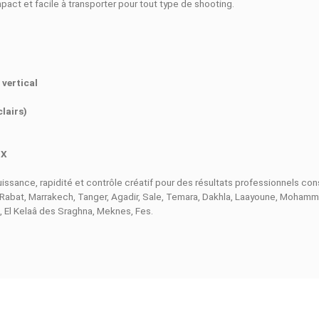
et -7° à 120° vertical
permet un rebond précis et une diffusion
s. Le V1 PRO prend en charge les modes
TTL, Manuel et Multi
, 
able
permet jusqu’à
480 éclairs à pleine puissance
et un
temps
à la
synchronisation haute vitesse jusqu’à 1/8000s
, ce flash
x
X
, le V1 PRO offre un contrôle à distance jusqu’à
100 m
, parfa
 il reste compact et facile à transporter pour tout type de shooti
on
)