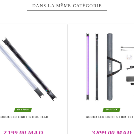
 -7° à 120° vertical
ble (480 éclairs)
 1/8000s
avec Godox X
combine puissance, rapidité et contrôle créatif pour des résul
casablanca, Rabat, Marrakech, Tanger, Agadir, Sale, Temara, Dakh
l Youssoufia, El Kelaâ des Sraghna, Meknes, Fes.
DANS LA MÊME CATÉGO