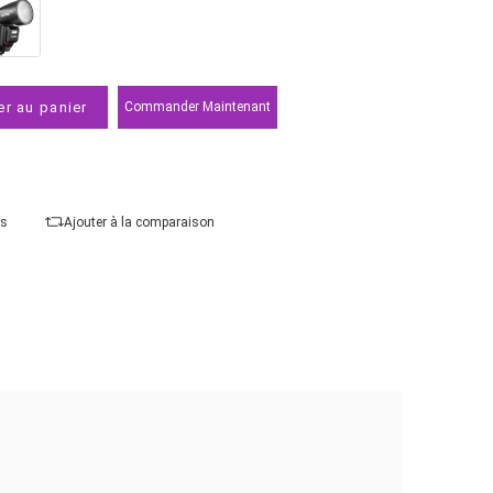
Réglage du rebond/vertical :
-7 à +120°
Durée du flash :
300 à 20 000 secondes
Compatibilité
Ajouter au panier
Commander Maintenant
Ajouter à mes favoris
Ajouter à la comparaison