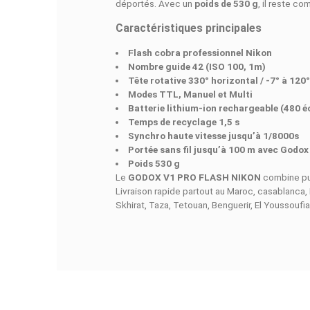
La
tête rotative à 330° horizontal 
lumière selon vos besoins créatif
Performance et rapidité
Sa
batterie lithium-ion recharge
pour les séances intensives. Grâce 
extérieur.
Polyvalence sans fil
Compatible avec le système
Godo
déportés. Avec un
poids de 530 g
,
Caractéristiques principales
Flash cobra professionnel Nik
Nombre guide 42 (ISO 100, 1m