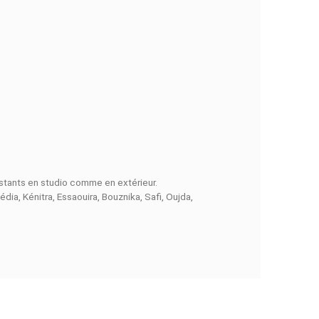
 maîtrisée, idéale pour obtenir des ombres douces ou diriger la
offrant un contrôle complet de l’exposition et des effets lumine
 de recyclage de 1,5 seconde
, garantissant une cadence rapi
 peut gérer les conditions de lumière difficiles et les prises de v
it pour configurer des setups multi-flash complexes ou des écla
ng.