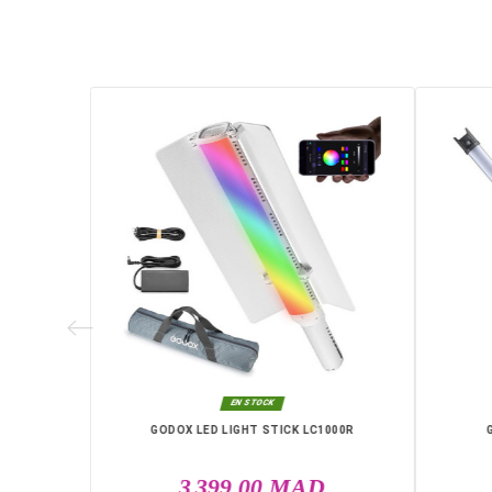
Tête rotative 330° horizontal /
Modes TTL, Manuel et Multi
Batterie lithium-ion rechargea
Temps de recyclage 1,5 s
Synchro haute vitesse jusqu’à
Portée sans fil jusqu’à 100 m 
Poids 530 g
Le
GODOX V1 PRO FLASH NIKON
Livraison rapide partout au Maroc, 
Skhirat, Taza, Tetouan, Benguerir, E