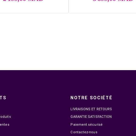

EN STOCK
GODOX LED LIGHT STICK TL60
GODO