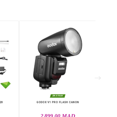
tats professionnels constants en studio comme en extérieur.
la, Laayoune, Mohammédia, Kénitra, Essaouira, Bouznika, Safi, O
RIE