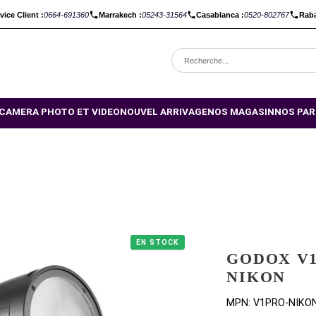
C :
Service Client :
0664-691360
Marrakech :
05243-31564
Casabl
OMOTIONS
CAMERA PHOTO ET VIDEO
NOUVEL ARRIVAGE
NO
EN STOCK