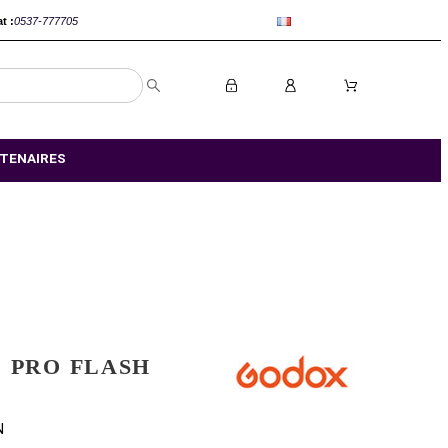
anca :
0520-802767
Rabat :
0537-777705
S MAGASIN
NOS PARTENAIRES
GODOX V1 PRO FLASH