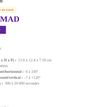
NIKON
MPN:
V1PRO-NIKON
EAN:
6952344235249
Derniers articles en stock
2 899,00 MAD
Demander un devis
Points forts
Couleur :
Noir
Poids :
580 g
Dimensions (L x H x P) :
15.6 x 12.4 x 7.59 cm
Portée :
100 mètres
Réglage pivotant/horizontal :
0 à 330°