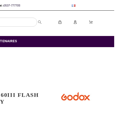
anca :
0520-802767
Rabat :
0537-777705
S MAGASIN
NOS PARTENAIRES
GODOX V860III FLASH