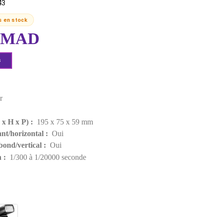
POUR SONY
MPN:
V860IIIS
EAN:
6952344221143
Derniers articles en stock
2 099,00 MAD
Demander un devis
Points forts
Couleur :
Noir
Poids :
530 g
Dimensions (L x H x P) :
195 x 75 x 59 mm
Réglage pivotant/horizontal :
Oui
Réglage du rebond/vertical :
Oui