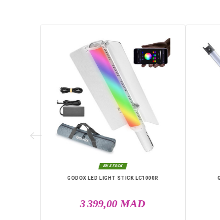
Puissance interne rechargeable i
Lampe de modélisation pour prév
Terminal hors caméra 2,5 mm
Avec le
GODOX V860III FLASH P
Livraison rapide partout au Maroc, 
Skhirat, Taza, Tetouan, Benguerir, E