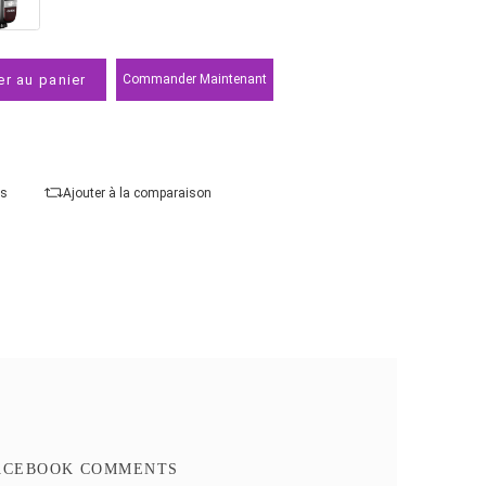
Durée du flash :
1/300 à 1/20000 seconde
Compatibilité
Ajouter au panier
Commander Maintenant
Ajouter à mes favoris
Ajouter à la comparaison