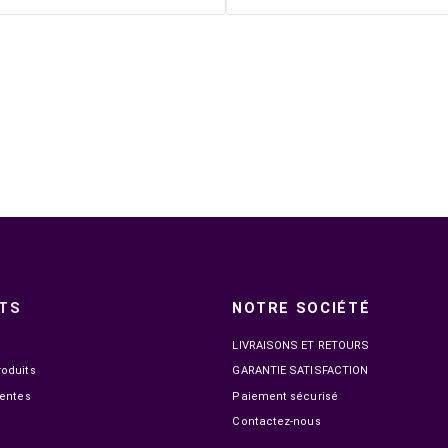

EN STOCK
GODOX LED LIGHT STICK TL60
GODO
2 199,00 MAD