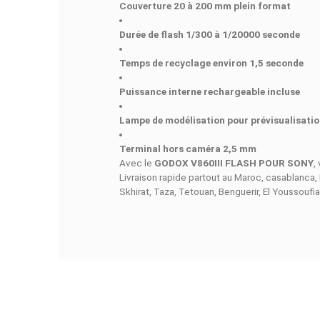
Sa
puissance interne rechargeab
Contrôle précis et rapidité
Le flash offre une
durée de flash d
même en rafale ou en action rapide
Connectivité et compatibilité
Le
terminal hors caméra 2,5 mm
a
indispensable pour des résultats pr
Caractéristiques principales
Flash professionnel pour Sony
Numéro de guide 196,9’ / 60 m à 
Couverture 20 à 200 mm plein fo
Durée de flash 1/300 à 1/20000 s
Temps de recyclage environ 1,5 