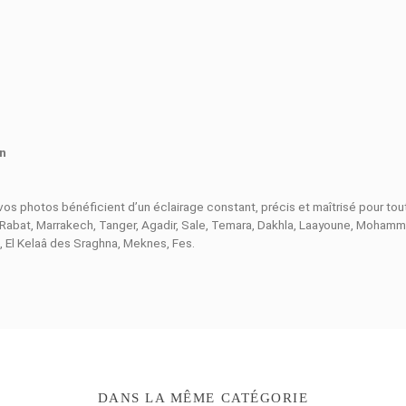
le
et la
lampe de modélisation
permettent de prévisualiser la lu
e 1/300 à 1/20000 seconde
et un
temps de recyclage d’enviro
.
ssure un déclenchement fiable et une intégration facile avec l
ofessionnels et des éclairages parfaitement maîtrisés.
ISO 100
rmat
econde
seconde