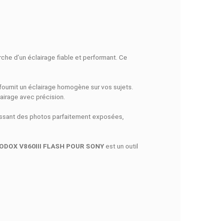
N RAPIDE
FACEBOOK COMMENTS
ent éclairées
s avancés à la recherche d’un éclairage fiable et performant. 
toutes les situations.
0 à 200 mm
, le V860III fournit un éclairage homogène sur vos su