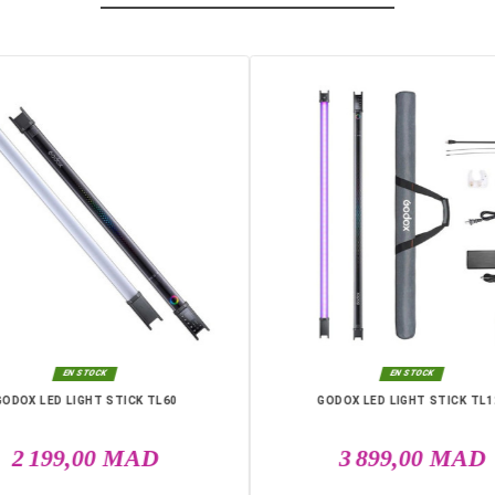
ncluse
isualisation
OUR SONY
, vos photos bénéficient d’un éclairage constant, préc
casablanca, Rabat, Marrakech, Tanger, Agadir, Sale, Temara, Dakh
l Youssoufia, El Kelaâ des Sraghna, Meknes, Fes.
DANS LA MÊME CATÉGO