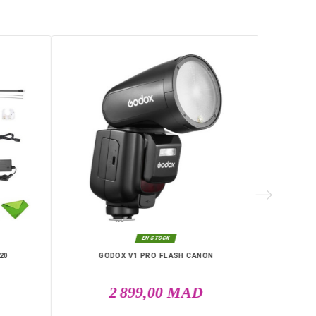
is et maîtrisé pour toutes vos prises de vue professionnelles.
la, Laayoune, Mohammédia, Kénitra, Essaouira, Bouznika, Safi, O
RIE