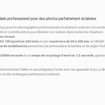
ON
DÉTAILS DU PRODUIT
COMPARAISO
NY – Flash professionnel pour des photos parfaitem
SONY
est conçu pour les photographes professionnels et amateur
ce, rapidité et contrôle précis pour illuminer vos scènes dans 
es pour plein format
’ / 60 m à ISO 100 (position 200 mm)
et une
couverture de 2