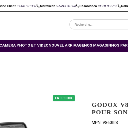
C :
Service Client :
0664-691360
Marrakech :
05243-31564
Casabl
OMOTIONS
CAMERA PHOTO ET VIDEO
NOUVEL ARRIVAGE
NO
EN STOCK