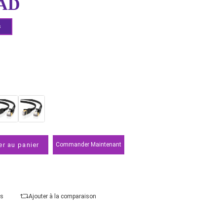
EAN:
6957303882625
49,00 MAD
Demander un devis
Points forts
Type
Ajouter au panier
Commander Maintenant