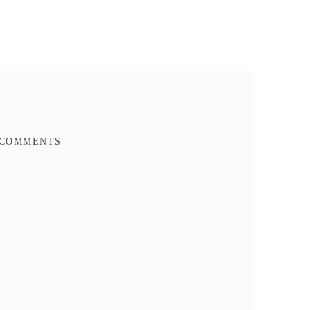
Ajouter à mes favoris
Ajouter à la comparaison
FACEBOOK COMMENTS