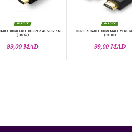
DANS LA MÊME CATÉGO

EN STOCK
UGREEN CABLE HDMI FULL COPPER 4K 60HZ 5M
UGREEN C