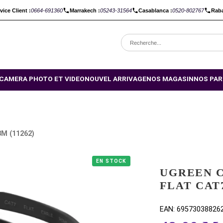
C :
Service Client :
0664-691360
Marrakech :
05243-31564
Casabl
OMOTIONS
CAMERA PHOTO ET VIDEO
NOUVEL ARRIVAGE
NO
 U/FTP 3M (11262)
EN STOCK