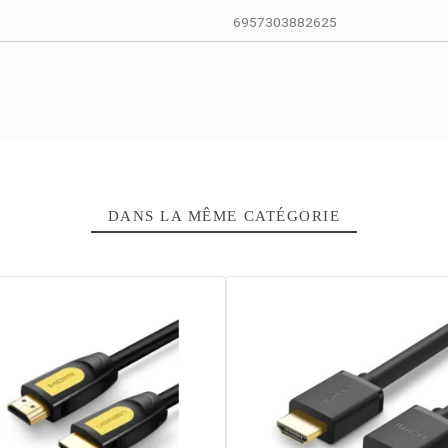
12 Mois
6957303882