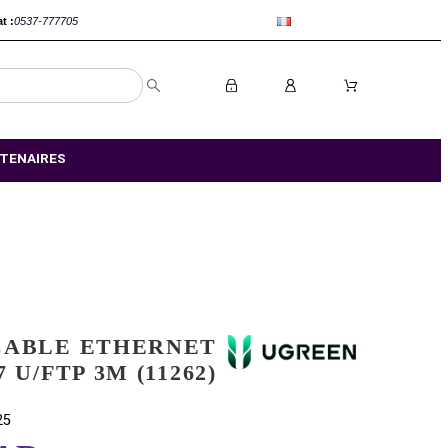
anca :
0520-802767
Rabat :
0537-777705
S MAGASIN
NOS PARTENAIRES
UGREEN CABLE ETHERNET
FLAT CAT7 U/FTP 3M (11262)